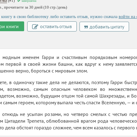
елка
(#1)
завершена
, прочитаете за 30 дней (10 стр./день)
 книгу в свою библиотеку либо оставить отзыв, нужно сначала
войти на 
ои книги
оставить отзыв
добавить цитату
 модным именем Гарри и счастливым порядковым номером 
ом первой в своей жизни башни, как вдруг к нему заявляетс
шенно верно, бороться с мировым злом.
те, в одиночку такие дела не делаются, поэтому Гарри быс
ом, возможно, самым опасным человеком во множествен
детом, возможно, будущим отцом той самой Шахрезады, и Бо
м самым героем, которому выпала честь спасти Вселенную, — и 
 отнюдь не усыпан розами, но четверо смелых с честью пре
ам Цитадели Трепета, облюбованной врагом рода человеческог
то дела обстоят гораздо сложнее, чем всем казалось с первого