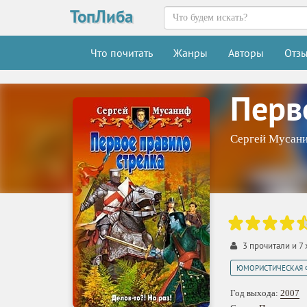
ТопЛиба
Что почитать
Жанры
Авторы
Отз
Перв
Сергей Мусан
3
прочитали и
7
ЮМОРИСТИЧЕСКАЯ 
Год выхода:
2007