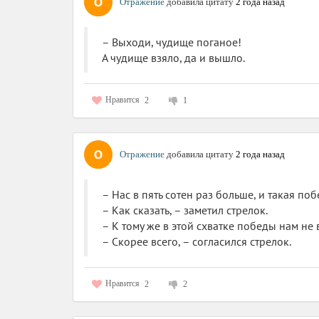
Отражение
добавила цитату
2 года назад
– Выходи, чудище поганое!
А чудище взяло, да и вышло.
Нравится
2
1
Отражение
добавила цитату
2 года назад
– Нас в пять сотен раз больше, и такая поб
– Как сказать, – заметил стрелок.
– К тому же в этой схватке победы нам не 
– Скорее всего, – согласился стрелок.
Нравится
2
2