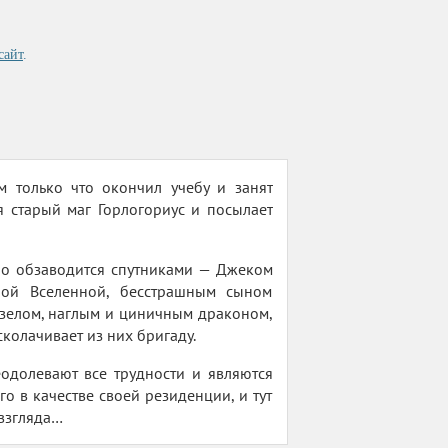
сайт
.
только что окончил учебу и занят
я старый маг Горлогориус и посылает
тро обзаводится спутниками — Джеком
ной Вселенной, бесстрашным сыном
зелом, наглым и циничным драконом,
сколачивает из них бригаду.
одолевают все трудности и являются
о в качестве своей резиденции, и тут
 взгляда…