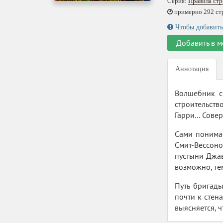
Серия:
Правила стр
примерно 292 стр.
Чтобы добавить
Добавить в м
Аннотация
Волшебник с
строительств
Гарри… Совер
Сами понимае
Смит-Вессон
пустыни Джав
возможно, те
Путь бригады
почти к стен
выясняется, ч