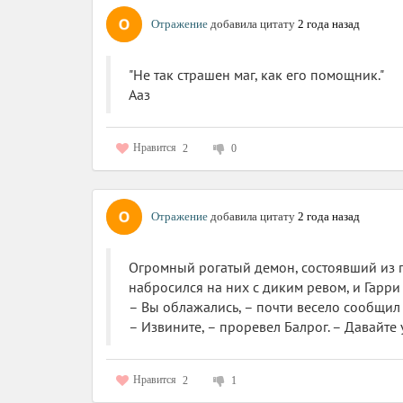
Отражение
добавила цитату
2 года назад
"Не так страшен маг, как его помощник."
Ааз
Нравится
2
0
Отражение
добавила цитату
2 года назад
Огромный рогатый демон, состоявший из 
набросился на них с диким ревом, и Гарр
– Вы облажались, – почти весело сообщил 
– Извините, – проревел Балрог. – Давайте
Нравится
2
1