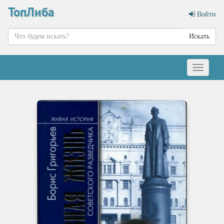
ТопЛиба
Войти
Искать
Меню