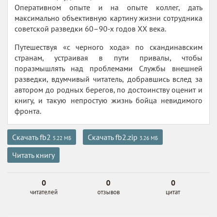
Оперативном опыте и на опыте коллег, дать
максимально объективную картину жизни сотрудника
советской разведки 60–90-х годов XX века.
Путешествуя «с черного хода» по скандинавским
странам, устраивая в пути привалы, чтобы
поразмышлять над проблемами Службы внешней
разведки, вдумчивый читатель, добравшись вслед за
автором до родных берегов, по достоинству оценит и
книгу, и такую непростую жизнь бойца невидимого
фронта.
Скачать fb2
Скачать fb2.zip
5.22 МБ
3.26 МБ
Читать книгу
0
0
0
читателей
отзывов
цитат