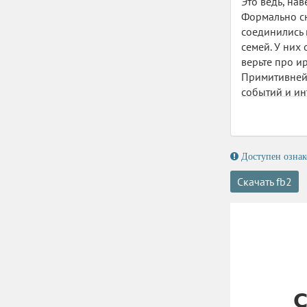
Это ведь, на
Формально сю
соединились 
семей. У них
верьте про и
Примитивнейш
событий и ин
Скучно и уны
В рамках флэ
Доступен ознак
Скачать fb2