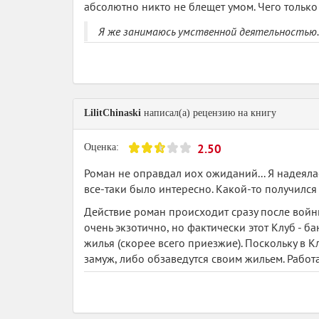
абсолютно никто не блещет умом. Чего только 
Я же занимаюсь умственной деятельностью.
Но, повторюсь, раздражения герои не вызыв
P.s. а обложка подобрана очень удачно.
Спасибо, Riha , за выбор книги, я наконец-то 
LilitChinaski
написал(а) рецензию на книгу
2.50
Оценка:
Роман не оправдал иох ожиданий... Я надеялась
все-таки было интересно. Какой-то получил
Действие роман происходит сразу после войн
очень экзотично, но фактически этот Клуб -
жилья (скорее всего приезжие). Поскольку в Кл
замуж, либо обзаведутся своим жильем. Работ
соответствия нужному возрасту и полу, отсутст
общежитие, куда допускают гостей, но не раз
грандиозные (или скромные) планы на будуще