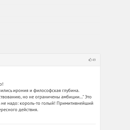
49
о!
нились ирония и философская глубина.
твованию, но не ограничены амбиции..." Это
ть не надо: король-то голый! Примитивнейший
ересного действия.