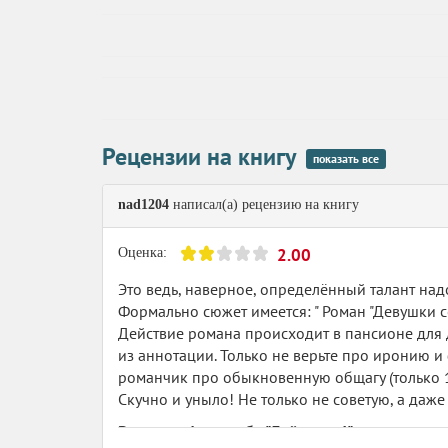
Рецензии на книгу
показать все
nad1204
написал(а) рецензию на книгу
2.00
Оценка:
Это ведь, наверное, определённый талант надо
Формально сюжет имеется: " Роман "Девушки с
Действие романа происходит в пансионе для д
из аннотации. Только не верьте про иронию и
романчик про обыкновенную общагу (только 19
Скучно и уныло! Не только не советую, а даже
В рамках флэшмоба "Дайте две!"