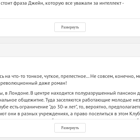
стоит фраза Джейн, которую все уважали за интеллект -
али, это просто люди, обычные люди, живущие обычной жизнь
Развернуть
ее прочитала))
 на что-то тонкое, чуткое, прелестное... Не совсем, конечно, 
ся революционный даже роман!
ы, в Лондоне. В центре находится полуразрушенный пансион д
 банальное общежитие. Туда заселяются работающие молодые н
убе есть ограничение "до 30-и лет", то, вероятно, предполагает
ают они в разных учреждениях, а право поселиться в этом Клу
вия жилья и наличии работы, но и потому, что оплачивают клубн
решают ночевать мужчинам, где в комнатах живут по нескольку
Развернуть
е.