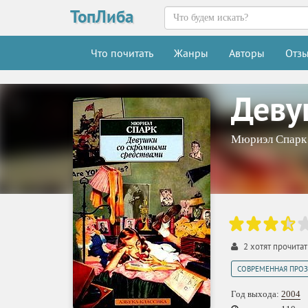
ТопЛиба
Что почитать
Жанры
Авторы
Отз
Деву
Мюриэл Спарк
2
хотят прочита
СОВРЕМЕННАЯ ПРОЗ
Год выхода:
2004