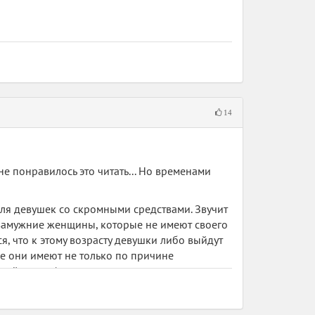
ю и мечтающие об обычных вещах.
14
мне понравилось это читать... Но временами
ля девушек со скромными средствами. Звучит
езамужние женщины, которые не имеют своего
ся, что к этому возрасту девушки либо выйдут
бе они имеют не только по причине
ый взнос. А в остальном - это типичное
 девушек одновременно, где строятся