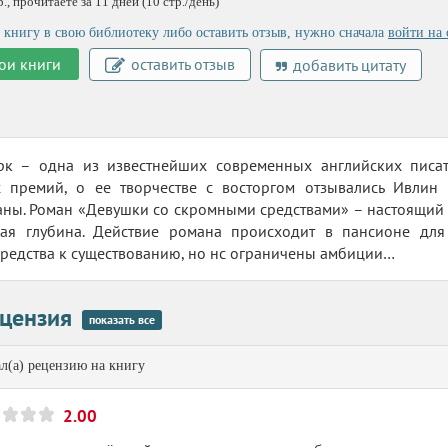
, прочитаете за 11 дней (10 стр./день)
 книгу в свою библиотеку либо оставить отзыв, нужно сначала
войти на 
ои книги
оставить отзыв
добавить цитату
к – одна из известнейших современных английских писат
х премий, о ее творчестве с восторгом отзывались Ивлин
ны. Роман «Девушки со скромными средствами» – настоящий 
ая глубина. Действие романа происходит в пансионе для
редства к существованию, но нс ограничены амбиции…
цензия
показать все
л(а) рецензию на книгу
2.00