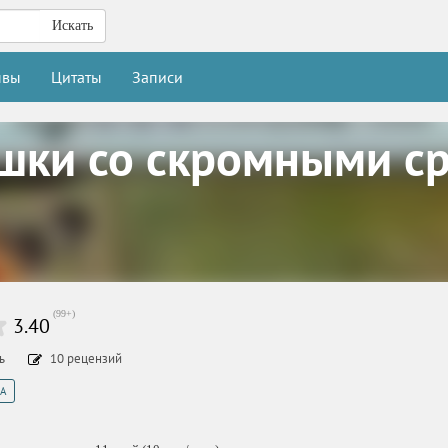
Искать
ывы
Цитаты
Записи
шки со скромными с
(
99+
)
3.40
ть
10
рецензий
А