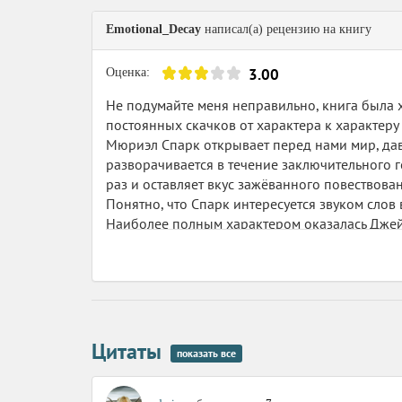
Все достойные люди были бедными, это прин
Emotional_Decay
написал(а) рецензию на книгу
В романе рассказывается о жизни сразу после
3.00
Оценка:
Стоит коммунисту нахмуриться - он стано
Не подумайте меня неправильно, книга была хо
постоянных скачков от характера к характеру
В те годы люди, владевшие ключами от буфе
Мюриэл Спарк открывает перед нами мир, дав
разворачивается в течение заключительного г
раз и оставляет вкус зажёванного повествован
Мы могли бы обойтись без центрального прав
Понятно, что Спарк интересуется звуком слов 
Наиболее полным характером оказалась Джейн
подделка писем от поклонника известным авт
Книга довольно простая, именно поэтому она 
их сбыта. Именно в Джейн мы находим идеали
книги. Нет некой загадочности. Подача инфо
околачиваются где-то на краю повествования
повторов, и очень очень много цитат из стихо
Ничего, кроме удовлетворения любопытства, эт
интересны такие мелочи жизни, что едят, что 
Цитаты
показать все
На фоне того, как сейчас много говорится о во
то, что кто-то в то время хотел просто жить, 