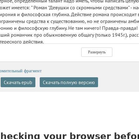
верное, определённый талант надо иметь, чтобы написать целую
жет имеется: " Роман "Девушки со скромными средствами" - на
ирония и философская глубина. Действие романа происходит 
 ограничены средства к существованию, но не ограничены амбици
ронию и философскую глубину. Не там ничего! Правда-правда! 
ий романчик про обыкновенную общагу (только 1945г.), расс
тересного действия.
ло! Не только не советую, а даже предостерегаю!!!
Развернуть
шмоба "Дайте две!"
омительный фрагмент
Скачать epub
Скачать полную версию