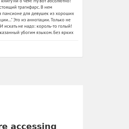
 книгу ни о чём! Ну вот абсолютно!
стоящий трагифарс. В нем
в пансионе для девушек из хороших
и..." Это из аннотации. Только не
И искать не надо: король-то голый!
казанный убогим языком. Без ярких