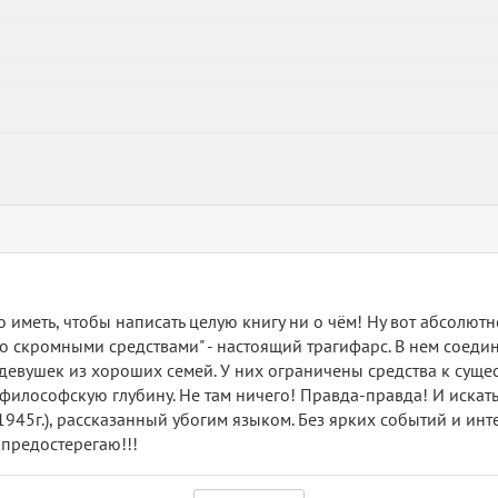
 иметь, чтобы написать целую книгу ни о чём! Ну вот абсолютн
о скромными средствами" - настоящий трагифарс. В нем соеди
евушек из хороших семей. У них ограничены средства к сущес
 философскую глубину. Не там ничего! Правда-правда! И иска
45г.), рассказанный убогим языком. Без ярких событий и инт
 предостерегаю!!!