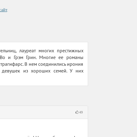
сайт
.
ельниц, лауреат многих престижных
 Во и Грэм Грин. Многие ее романы
трагифарс. В нем соединились ирония
 девушек из хороших семей. У них
49