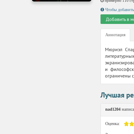
примерно 110 стр.
Чтобы добавить
Добавить в м
Аннотация
Мюриэл Спар
литературны
экранизирова
и философск
ограничены с
Лучшая ре
nad1204
написа
Оценка: