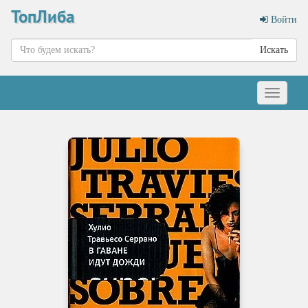
ТопЛиба
Войти
Искать
Меню