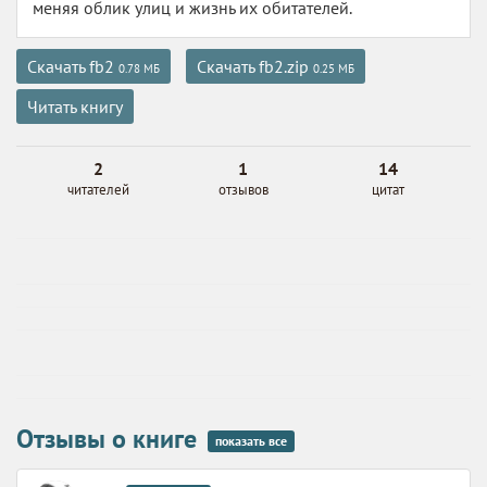
меняя облик улиц и жизнь их обитателей.
Скачать fb2
Скачать fb2.zip
0.78 МБ
0.25 МБ
Читать книгу
2
1
14
читателей
отзывов
цитат
Отзывы о книге
показать все