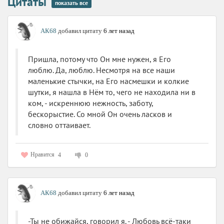
Цитаты
показать все
АК68
добавил цитату
6 лет назад
Пришла, потому что Он мне нужен, я Его
люблю. Да, люблю. Несмотря на все наши
маленькие стычки, на Его насмешки и колкие
шутки, я нашла в Нём то, чего не находила ни в
ком, - искреннюю нежность, заботу,
бескорыстие. Со мной Он очень ласков и
словно оттаивает.
Нравится
4
0
АК68
добавил цитату
6 лет назад
-Ты не обижайся, говорил я. - Любовь всё-таки