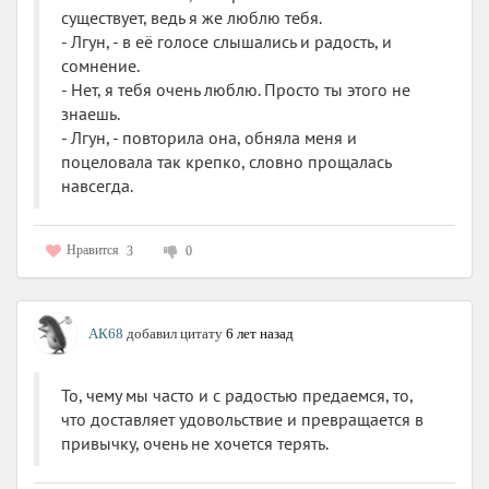
существует, ведь я же люблю тебя.
- Лгун, - в её голосе слышались и радость, и
сомнение.
- Нет, я тебя очень люблю. Просто ты этого не
знаешь.
- Лгун, - повторила она, обняла меня и
поцеловала так крепко, словно прощалась
навсегда.
Нравится
3
0
АК68
добавил цитату
6 лет назад
То, чему мы часто и с радостью предаемся, то,
что доставляет удовольствие и превращается в
привычку, очень не хочется терять.