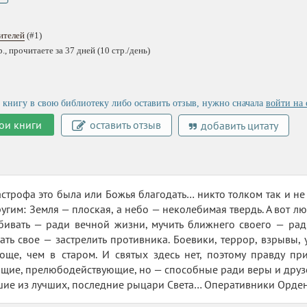
ителей
(#1)
, прочитаете за 37 дней (10 стр./день)
 книгу в свою библиотеку либо оставить отзыв, нужно сначала
войти на 
ои книги
оставить отзыв
добавить цитату
строфа это была или Божья благодать… никто толком так и не п
ругим: Земля — плоская, а небо — неколебимая твердь. А вот л
убивать — ради вечной жизни, мучить ближнего своего — ра
ать свое — застрелить противника. Боевики, террор, взрывы, 
роще, чем в старом. И святых здесь нет, поэтому правду п
щие, прелюбодействующие, но — способные ради веры и друзе
шие из лучших, последние рыцари Света… Оперативники Орден