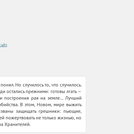
сайт
.
онял. Но случилось то, что случилось.
юди остались прежними: готовы лгать —
ди построения рая на земле… Лучший
убийства. В этом, Новом, мире выжить
ризваны защищать грешники: пьющие,
й пожертвовать не только жизнью, но
а Хранителей.