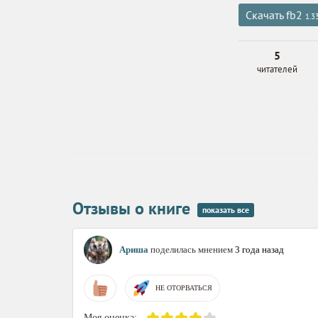
Скачать fb2
1.3
5
читателей
Отзывы о книге
показать все
Ариша
поделилась мнением
3 года назад
НЕ ОТОРВАТЬСЯ
Моя оценка: