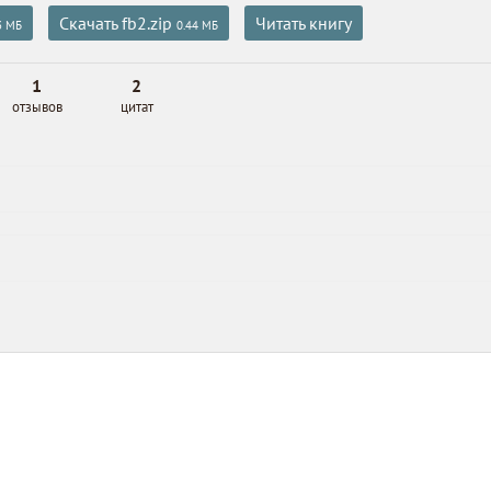
Скачать fb2.zip
Читать книгу
3 МБ
0.44 МБ
1
2
отзывов
цитат