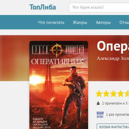
ТопЛиба
Что почитать
Жанры
Авторы
Отз
Опер
Александр Зол
2
прочитали и
3
1 раз прочит
БОЕВАЯ ФАНТАСТИК