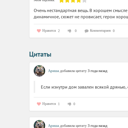
Очень нестандартная вещь. В хорошем смысле 
динамичное, сюжет не провисает, герои хоро
Нравится
Комментариев
2
0
0
Цитаты
Ариша
добавила цитату
3 года назад
Если изнутри дом завален всякой дрянью, 
Нравится
1
0
Ариша
добавила цитату
3 года назад