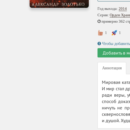
Год выхода:
2014
Серия:
Орден Хран
примерно 362 стр.
1
1
Чтобы добавить
Добавить в м
Аннотация
Мировая ката
И мир стал д
ради веры, 
способ доказ
ничуть не п
сквернословя
и душой. Худ