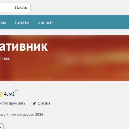
Искать
ывы
Цитаты
Записи
ативник
отько
(
4
)
4.50
хотят прочитать
1
отзыв
ана в Книжном вызове 2026
А