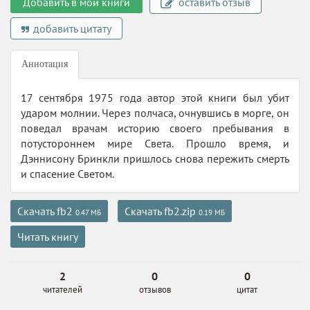
Добавить в мои книги
оставить отзыв
добавить цитату
Аннотация
17 сентября 1975 года автор этой книги был убит
ударом молнии. Через полчаса, очнувшись в морге, он
поведал врачам историю своего пребывания в
потустороннем мире Света. Прошло время, и
Дэннисону Бринкли пришлось снова пережить смерть
и спасение Светом.
Скачать fb2
Скачать fb2.zip
0.47 МБ
0.19 МБ
Читать книгу
2
0
0
читателей
отзывов
цитат