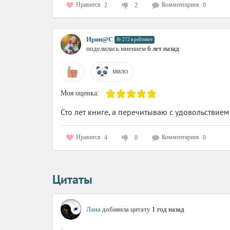
Нравится
Комментариев
2
2
0
Ирин@C
№ 272 в рейтинге
поделилась мнением
6 лет назад
МИЛО
Моя оценка:
Сто лет книге, а перечитываю с удовольствием
Нравится
Комментариев
4
0
0
Цитаты
Лана
добавила цитату
1 год назад