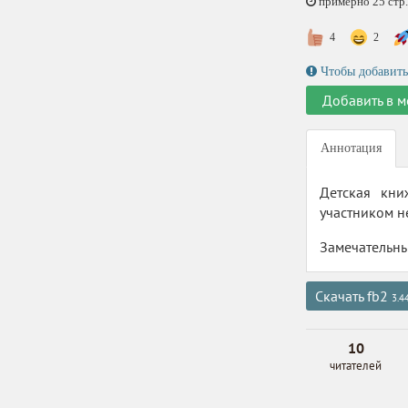
примерно 25 стр.,
4
2
Чтобы добавить
Добавить в м
Аннотация
Детская кни
участником н
Замечательны
Скачать fb2
3.4
10
читателей