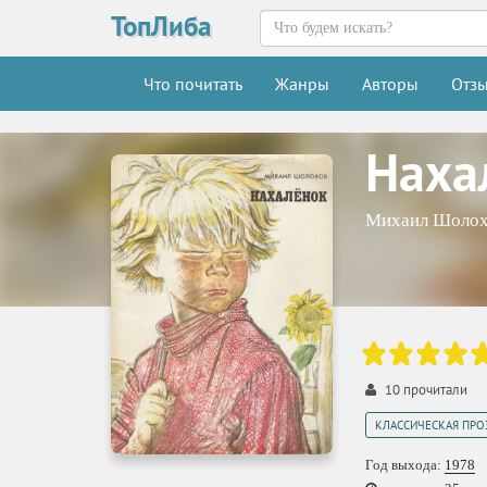
ТопЛиба
Что почитать
Жанры
Авторы
Отз
Наха
Михаил Шолох
10
прочитали
КЛАССИЧЕСКАЯ ПРО
Год выхода:
1978