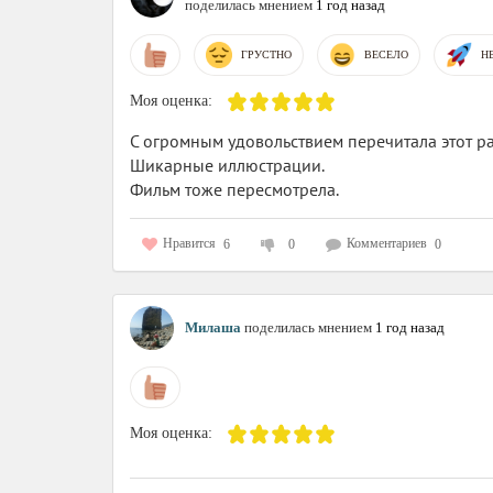
поделилась мнением
1 год назад
ГРУСТНО
ВЕСЕЛО
Н
Моя оценка:
С огромным удовольствием перечитала этот ра
Шикарные иллюстрации.
Фильм тоже пересмотрела.
Нравится
Комментариев
6
0
0
Милаша
поделилась мнением
1 год назад
Моя оценка: