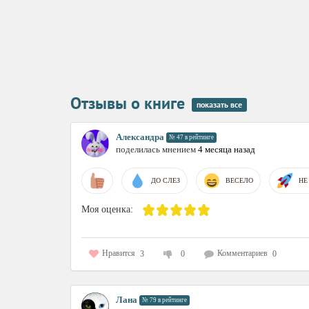
Отзывы о книге
показать все
Александра
№ 47 в рейтинге
поделилась мнением
4 месяца назад
ДО СЛЕЗ
ВЕСЕЛО
НЕ
Моя оценка:
Нравится
Комментариев
3
0
0
Лана
№ 79 в рейтинге