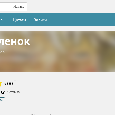
Искать
ывы
Цитаты
Записи
ленок
ов
(
8
)
5.00
4
отзыва
ЗА