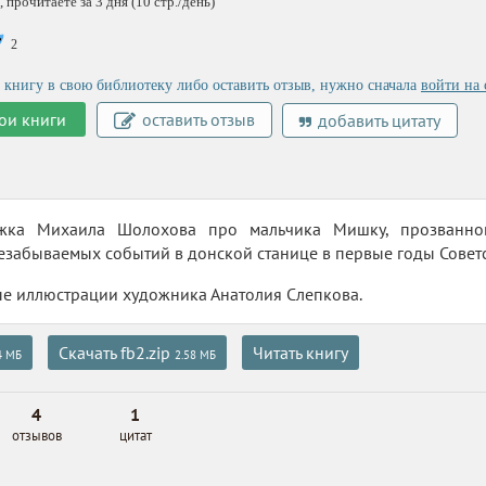
 прочитаете за 3 дня (10 стр./день)
2
 книгу в свою библиотеку либо оставить отзыв, нужно сначала
войти на 
ои книги
оставить отзыв
добавить цитату
жка Михаила Шолохова про мальчика Мишку, прозванног
езабываемых событий в донской станице в первые годы Советс
е иллюстрации художника Анатолия Слепкова.
Скачать fb2.zip
Читать книгу
4 МБ
2.58 МБ
4
1
отзывов
цитат