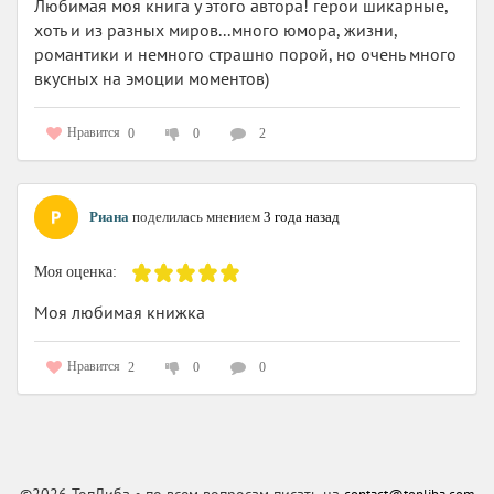
Любимая моя книга у этого автора! герои шикарные,
хоть и из разных миров...много юмора, жизни,
романтики и немного страшно порой, но очень много
вкусных на эмоции моментов)
Нравится
0
0
2
Риана
поделилась мнением
3 года назад
Моя оценка:
Моя любимая книжка
Нравится
2
0
0