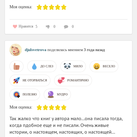
Моя оценка:
Нравится
5
0
0
djulsvetrova
поделилась мнением
3 года назад
ДО СЛЕЗ
МИЛО
ВЕСЕЛО
НЕ ОТОРВАТЬСЯ
РОМАНТИЧНО
ПОЛЕЗНО
МУДРО
Моя оценка:
Так жалко что книг у автора мало...она писала тогда,
когда пдобное еще и не писали. Очень живые
истории, о настоящем, настоящих, о настоящей...