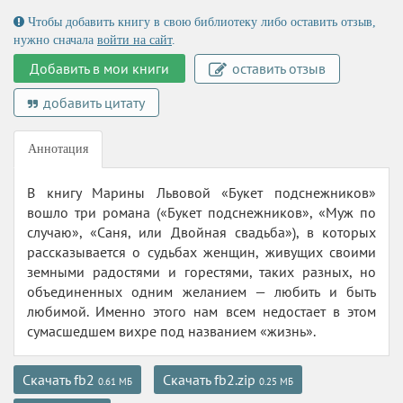
Чтобы добавить книгу в свою библиотеку либо оставить отзыв,
нужно сначала
войти на сайт
.
Добавить в мои книги
оставить отзыв
добавить цитату
Аннотация
В книгу Марины Львовой «Букет подснежников»
вошло три романа («Букет подснежников», «Муж по
случаю», «Саня, или Двойная свадьба»), в которых
рассказывается о судьбах женщин, живущих своими
земными радостями и горестями, таких разных, но
объединенных одним желанием — любить и быть
любимой. Именно этого нам всем недостает в этом
сумасшедшем вихре под названием «жизнь».
Скачать fb2
Скачать fb2.zip
0.61 МБ
0.25 МБ