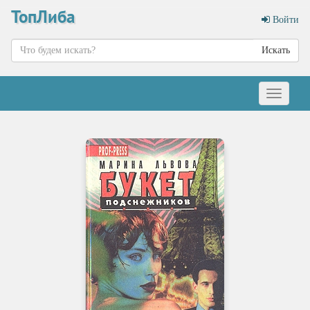
ТопЛиба
Войти
Искать
Меню