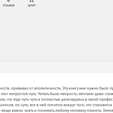
0
22
отзывов
цитат
ости, прививка от аполитичности. Эту книгу мне нужно было про
 этот непростой путь. Читать было непросто, мечтами даже сл
а, что еще чуть-чуть и полностью разочаруюсь в своей професс
осов, по сути, все в ней топчется вокруг того, что становитс
кие вещи важно знать и понимать любому человеку планеты Земл