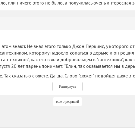
ало, или ничего этого не было, а получилась очень интересная 
этом знают. Не знал этого только Джон Перкинс, у которого от
сантехником, которому надоело копаться в дерьме и он решил п
с сантехников", как его взяли добровольцем в "сантехники", ка
спустя 20 лет парень понимает: "Блин, так оказывается мы в дерь
. Так сказать о сюжете. Да, да. Слово "сюжет" подойдет даже э
омимо того что она является политической, в ней еще и присут
Развернуть
для широкой массы: от ученных в области политики до любите
оими художественными вставками книга наводит на мысль, а ре
ка (или экономиста) и стать писателем, а сочинять сюжет начал
еще 5 рецензий
 из этой области мог бы порекомендовать многих других "авторо