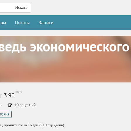
Искать
ывы
Цитаты
Записи
ведь экономического
(
99+
)
3.90
ть
10
рецензий
СТОРИЯ
, прочитаете за 16 дней (10 стр./день)