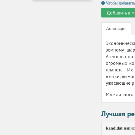
Чтобы добавить
Добавить в м
Аннотация
Экономически
земному шар
Агентства п
огромных ко
планеты. Их
взятки, вымог
ужасающие ра
Мне ли этого 
Лучшая ре
kandidat
написа