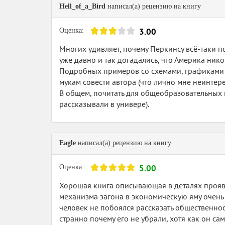
Hell_of_a_Bird
написал(а) рецензию на книгу
3.00
Оценка:
Многих удивляет, почему Перкинсу всё-таки по
уже давно и так догадались, что Америка ник
Подробных примеров со схемами, графиками и 
мукам совести автора (что лично мне неинтере
В общем, почитать для общеобразовательных ц
рассказывали в универе).
Eagle
написал(а) рецензию на книгу
5.00
Оценка:
Хорошая книга описывающая в деталях проявл
механизма загона в экономическую яму очень 
человек не побоялся рассказать общественност
странно почему его не убрали, хотя как он са