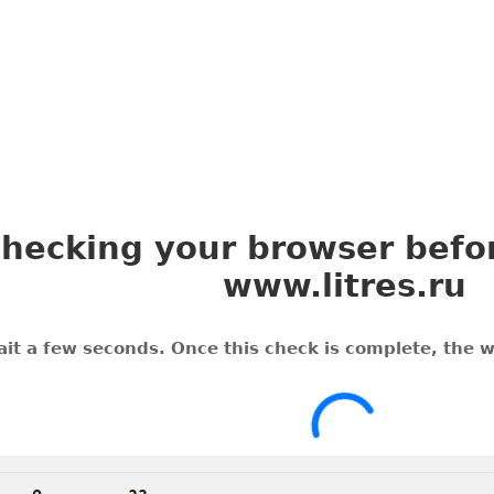
 книге слышала. Имена, события. Джон Перкинс прав, что то, чт
ой исповеди (он раскрыл собственную неприглядную роль в эти
вскользь, я вот даже внимания на такие знаки не обращала до п
ины террористических актов 11 сентября 2001 года в Нью-Йо
альные корпорации), распустившие свои щупальца по всему ми
номики одного государства, обогащение части богатейшего на
нешний долг США, одной из богатейших мировых держав, гроз
мики и т.д., и т.п. Не хочется раскрывать все карты, вдруг кто-
зала, что чуть не разочаровалась в профессии? Я вообще давно
а экономике, потому как экономика = нефть и углеводороды = де
аться поближе к деньгам. Каждый, кто сегодня участвует в об
го роста, маленькой (а иногда и весьма внушительной) лопатко
с радостью и гиканьем ухается. О, я слишком далеко зашла. Все
говорю сразу. Мне еще о многом нужно подумать.