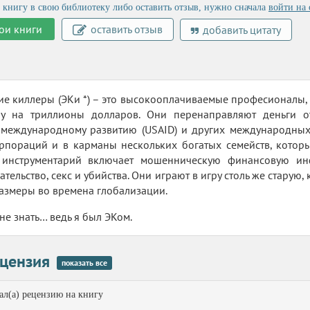
 книгу в свою библиотеку либо оставить отзыв, нужно сначала
войти на 
ои книги
оставить отзыв
добавить цитату
е киллеры (ЭКи *) – это высокооплачиваемые професионалы,
у на триллионы долларов. Они перенаправляют деньги от
о международному развитию (USAID) и других международных
рпораций и в карманы нескольких богатых семейств, котор
 инструментарий включает мошенническую финансовую и
ательство, секс и убийства. Они играют в игру столь же старую
змеры во времена глобализации.
не знать… ведь я был ЭКом.
цензия
показать все
л(а) рецензию на книгу