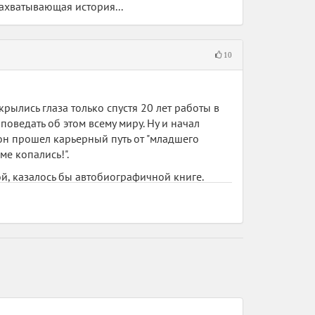
захватывающая история...
10
крылись глаза только спустя 20 лет работы в
оведать об этом всему миру. Ну и начал
к он прошел карьерный путь от "младшего
ме копались!".
той, казалось бы автобиографичной книге.
ствуют капли художественного стиля. Такое
лей детективов и романов. Однако это
ально ли все то что написано здесь? Может
 именно с того, что было ему ближе всего.
в-сантехников".