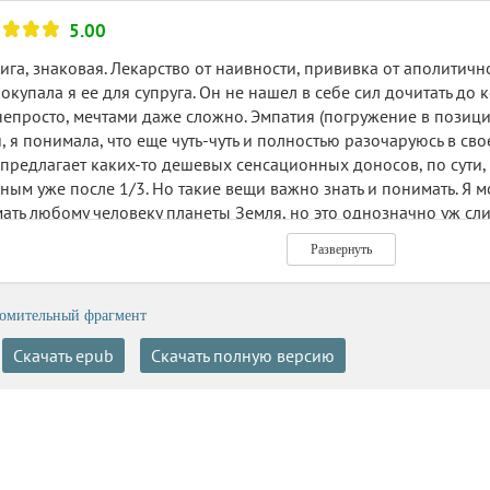
5.00
ига, знаковая. Лекарство от наивности, прививка от аполитичн
покупала я ее для супруга. Он не нашел в себе сил дочитать до 
непросто, мечтами даже сложно. Эмпатия (погружение в позици
 я понимала, что еще чуть-чуть и полностью разочаруюсь в сво
 предлагает каких-то дешевых сенсационных доносов, по сути, в
сным уже после 1/3. Но такие вещи важно знать и понимать. Я м
мать любому человеку планеты Земля, но это однозначно уж сл
ного бизнеса, люди это поняли по наитию, и они скажут, что кн
Развернуть
т на 5 или более. Другие, умудренные знаниями в специальной 
а. НЕ исключаю, что некоторой части общества она вообще п
. Но мне эту книгу прочесть было нужно. И я найду и прочту с
омительный фрагмент
ем вышло его видение краха финансовых рынков. Это я тоже хо
Скачать epub
Скачать полную версию
т в подобных книгах мне видятся не особо значимыми, вы уж п
 этом вопросе. Здесь для меня важнее были мысли очевидца, 
орических фактов. Новейшая история США во взаимоотношени
, использованное в книге), история этих самых МРС Африки, Л
 практически ничего нет, не ожидайте. Россия упоминается еще
и дословно по тексту). Я выросла в 80-е и 90-е. И хоть и была