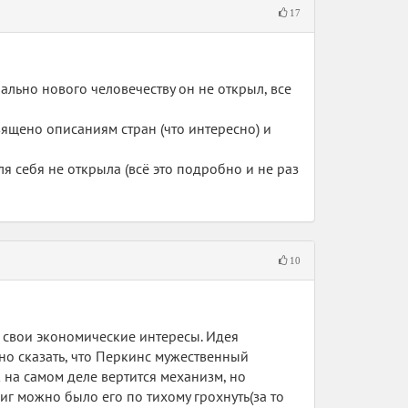
17
нально нового человечеству он не открыл, все
вящено описаниям стран (что интересно) и
я себя не открыла (всё это подробно и не раз
10
 свои экономические интересы. Идея
но сказать, что Перкинс мужественный
к на самом деле вертится механизм, но
ниг можно было его по тихому грохнуть(за то