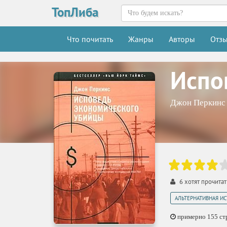
ТопЛиба
Что почитать
Жанры
Авторы
Отз
Испо
Джон Перкинс
6
хотят прочита
АЛЬТЕРНАТИВНАЯ И
примерно 155 стр.