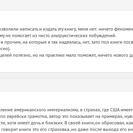
зволили написать и издать эту книгу, меня нет: ничего феноме
ому не помогает из чисто альтруистических побуждений.
прочим, на которые я так надеялась, нет, зато пол книги пос
сно).
елей полезно, но на практике мало поможет, ничего нового дл
ение американского империализма, в странах, где США имеет
по еврейски грамотна, автор это показывает на примерах, нуж
и, хотя имеет дочь и близких. В своей книги,он обрисовал, ка
м говорит книги это его страховка, но даже после выхода его к