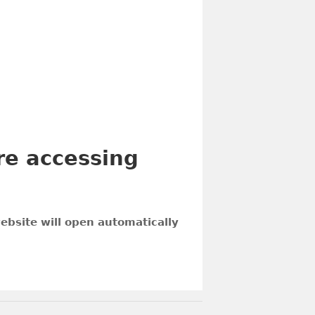
о родилось у него в муках при
х процессах), сегодня можно увидеть
рочтения этой книги. Связь США с Аль-
рке, гигантские американские ТНК
ру с целью вытянуть соки для
селения мира за счет беднейшего,
ящий стать проблемой для всей
то решиться прочесть книгу.
 и много об этом думаю. Политика,
ньги. А политика и нужна для того,
основании актуальности
й роет могилу человечеству, в
 равно спорить по этому поводу мне