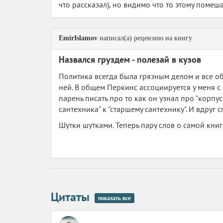
что рассказал), но видимо что то этому помеш
EmirIslamov
написал(а) рецензию на книгу
Назвался груздем - полезай в кузов
Политика всегда была грязным делом и все об 
ней. В общем Перкинс ассоциируется у меня с 
парень писать про то как он узнал про "корпу
сантехника" к "старшему сантехнику". И вдруг 
Шутки шутками. Теперь пару слов о самой книге
Абсолютно не понятен остается жанр книги. П
ощущение, что Перкинс хотел написать книгу 
получилось сочетание несочетаемого. Да и св
просто автор решил завязать с карьерой полити
Читать или нет - дело Ваше, но я как человек
Цитаты
показать все