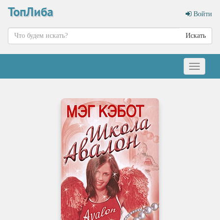
ТопЛиба
Войти
Искать
Меню