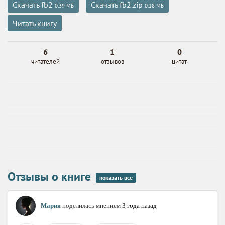
Скачать fb2
Скачать fb2.zip
0.39 МБ
0.18 МБ
Читать книгу
6
1
0
читателей
отзывов
цитат
Отзывы о книге
показать все
Мария
поделилась мнением
3 года назад