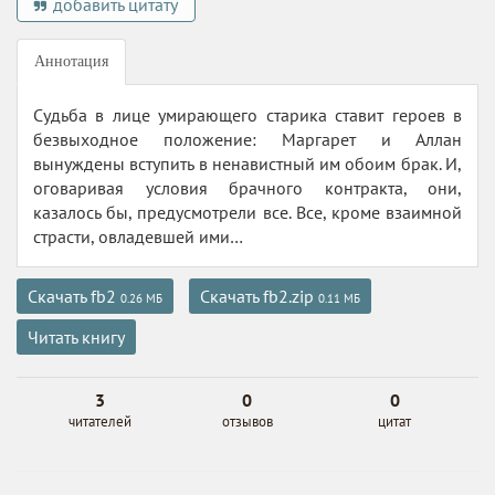
добавить цитату
Аннотация
Судьба в лице умирающего старика ставит героев в
безвыходное положение: Маргарет и Аллан
вынуждены вступить в ненавистный им обоим брак. И,
оговаривая условия брачного контракта, они,
казалось бы, предусмотрели все. Все, кроме взаимной
страсти, овладевшей ими…
Скачать fb2
Скачать fb2.zip
0.26 МБ
0.11 МБ
Читать книгу
3
0
0
читателей
отзывов
цитат