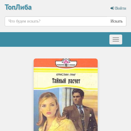
ТопЛиба
Войти
Искать
Меню