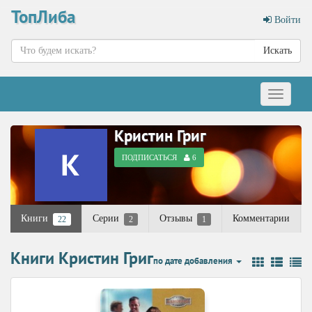
ТопЛиба
Войти
Искать
Меню
Кристин Григ
ПОДПИСАТЬСЯ
6
Книги
Серии
Отзывы
Комментарии
22
2
1
Книги Кристин Григ
по дате добавления