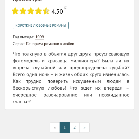
(
2
)
4.50
КОРОТКИЕ ЛЮБОВНЫЕ РОМАНЫ
Год выхода:
1999
Серия:
Панорама романов о любви
Что толкнуло в объятия друг друга преуспевающую
фотомодель и красавца миллионера? Была ли их
встреча случайной или предопределена судьбой?
Всего одна ночь – и жизнь обоих круто изменилась.
Как трудно поверить искушенным людям в
бескорыстную любовь! Что ждет их впереди –
очередное разочарование или неожиданное
счастье?
«
1
2
»