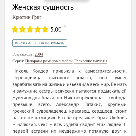
Женская сущность
Кристин Григ
(
1
)
5.00
КОРОТКИЕ ЛЮБОВНЫЕ РОМАНЫ
Год выхода:
2004
Серия:
Панорама романов о любви
,
Греческие магнаты
Николь Колдер привыкла к самостоятельности.
Переводчица высокого класса, она умеет
зарабатывать на жизнь и изъездила весь мир. Ее мать
и замужние сестры всячески пытаются подыскать ей
мужчину для брака, но Ник непреклонна – свобода
превыше всего. Александр Татакис, крупный
греческий судовладелец, красавец, сердцеед, стоит
на тех же позициях. Его не прельщает брак. Любовь
– иллюзия. Секс – все. Судьба сводит этих людей. С
первой встречи их неудержимо потянуло друг к