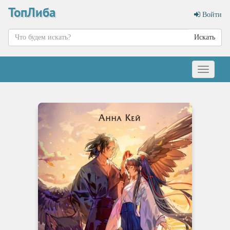
ТопЛиба
Войти
Искать
Меню