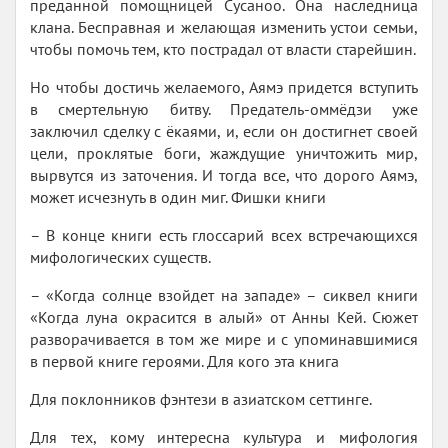
преданной помощницей Сусаноо. Она наследница
клана. Бесправная и желающая изменить устои семьи,
чтобы помочь тем, кто пострадал от власти старейшин.
Но чтобы достичь желаемого, Аямэ придется вступить
в смертельную битву. Предатель-оммёдзи уже
заключил сделку с ёкаями, и, если он достигнет своей
цели, проклятые боги, жаждущие уничтожить мир,
вырвутся из заточения. И тогда все, что дорого Аямэ,
может исчезнуть в один миг. Фишки книги
– В конце книги есть глоссарий всех встречающихся
мифологических существ.
– «Когда солнце взойдет на западе» – сиквел книги
«Когда луна окрасится в алый» от Анны Кей. Сюжет
разворачивается в том же мире и с упоминавшимися
в первой книге героями. Для кого эта книга
Для поклонников фэнтези в азиатском сеттинге.
Для тех, кому интересна культура и мифология