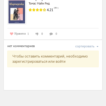
Томас Майн Рид
(
99+
)
4.21
Нравится
1
0
0