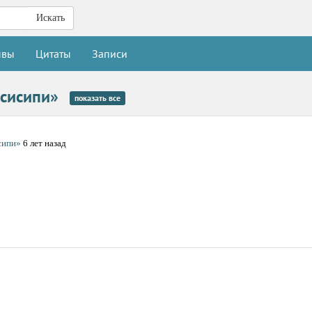
Искать
ывы
Цитаты
Записи
ссисипи»
показать все
сипи»
6 лет назад