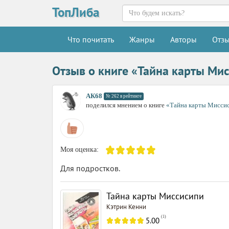
ТопЛиба
Что почитать
Жанры
Авторы
Отз
Отзыв о книге «Тайна карты Ми
АК68
№ 262 в рейтинге
поделился мнением о книге
«Тайна карты Мисси
Моя оценка:
Для подростков.
Тайна карты Миссисипи
Кэтрин Кенни
(
1
)
5.00