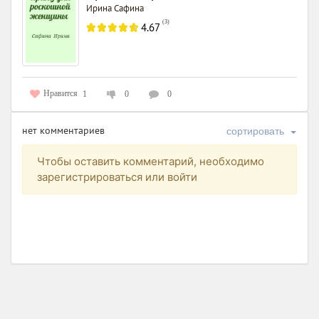
Ирина Сафина
(
3
)
4.67
Нравится
1
0
0