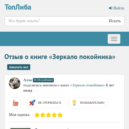
ТопЛиба
Войти
Искать
Меню
Отзыв о книге «Зеркало покойника»
показать все
Алла
№ 38 в рейтинге
поделилась мнением о книге
«Зеркало покойника»
6 лет
назад
НЕ ОТОРВАТЬСЯ
ПОЗНАВАТЕЛЬНО
Моя оценка: