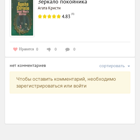
Зеркало покойника
Агата Кристи
(
6
)
4.83
Нравится
0
0
0