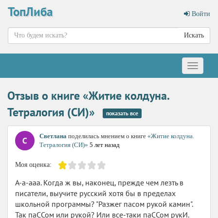
ТопЛиба
Войти
Искать
Меню
Отзыв о книге «Житие колдуна.
Тетралогия (СИ)»
показать все
Светлана
поделилась мнением о книге
«Житие колдуна.
Тетралогия (СИ)»
5 лет назад
Моя оценка:
А-а-ааа. Когда ж вы, наконец, прежде чем лезть в
писатели, выучите русский хотя бы в пределах
школьной программы? "Разжег пасом рукой камин".
Так паССом или рукой? Или все-таки паССом рукИ.