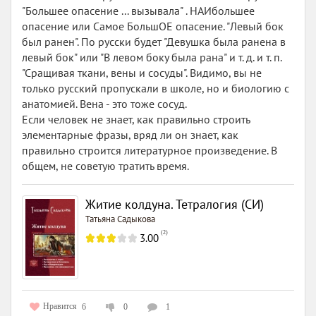
"Большее опасение ... вызывала" . НАИбольшее
опасение или Самое БольшОЕ опасение. "Левый бок
был ранен". По русски будет "Девушка была ранена в
левый бок" или "В левом боку была рана" и т. д. и т. п.
"Сращивая ткани, вены и сосуды". Видимо, вы не
только русский пропускали в школе, но и биологию с
анатомией. Вена - это тоже сосуд.
Если человек не знает, как правильно строить
элементарные фразы, вряд ли он знает, как
правильно строится литературное произведение. В
общем, не советую тратить время.
Житие колдуна. Тетралогия (СИ)
Татьяна Садыкова
(
2
)
3.00
Нравится
6
0
1