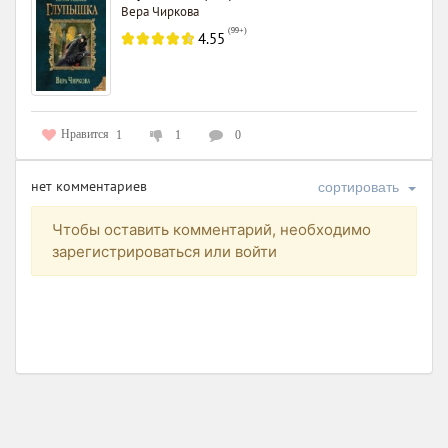
Вера Чиркова
(
99+
)
4.55
Нравится
1
1
0