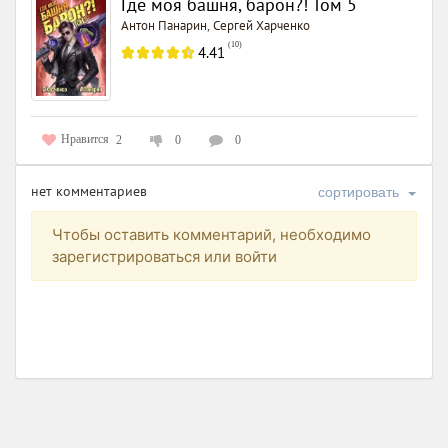
Где моя башня, барон?! Том 5
Антон Панарин
Сергей Харченко
,
(
10
)
4.41
Нравится
2
0
0