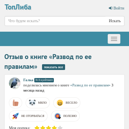
ТопЛиба
Войти
Искать
Меню
Отзыв о книге «Развод по ее
правилам»
показать все
Галка
№ 8 в рейтинге
поделилась мнением о книге
«Развод по ее правилам»
3
месяца назад
МИЛО
ВЕСЕЛО
НЕ ОТОРВАТЬСЯ
ПОЛЕЗНО
Моя оценка: