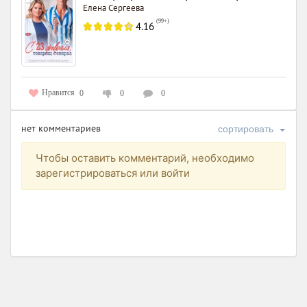
Елена Сергеева
(
99+
)
4.16
Нравится
0
0
0