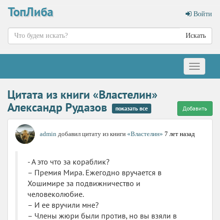
ТопЛиба
Войти
Искать
Меню
Цитата из книги «Властелин»
Александр Рудазов
показать все
Добавить
admin
добавил цитату из книги
«Властелин»
7 лет назад
- А это что за кораблик?
– Премия Мира. Ежегодно вручается в
Хошимире за подвижничество и
человеколюбие.
– И ее вручили мне?
– Члены жюри были против, но вы взяли в