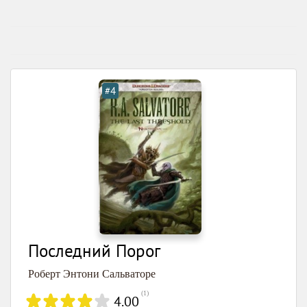
#4
Последний Порог
Роберт Энтони Сальваторе
(
1
)
4.00