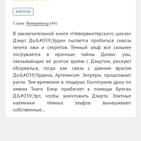
ФЭНТЕЗИ
Серия:
Невервинтер
(#4)
В заключительной книге «Невервинтерского цикла»
Дзирт До&#039;Урден пытается пробиться сквозь
тенета лжи и секретов. Тёмный эльф всё сильнее
погружается в мрачные тайны Далии: узы,
связывающие её долгое время с Дзиртом, рискуют
оборваться, тогда как связь с давним врагом
До&#039;Урдена, Артемисом Энтрери, продолжает
расти. Тем временем в пещерах Гонтлгрима дроу по
имени Тиаго Бэнр прибегает к помощи Бреган
Д&#039;Эрт, чтобы уничтожить Дзирта. Элитные
наёмники тёмных эльфов вынашивают
собственные...