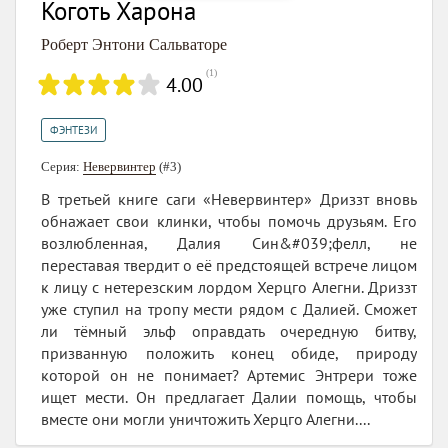
Коготь Харона
Роберт Энтони Сальваторе
(
1
)
4.00
ФЭНТЕЗИ
Серия:
Невервинтер
(#3)
В третьей книге саги «Невервинтер» Дриззт вновь
обнажает свои клинки, чтобы помочь друзьям. Его
возлюбленная, Далия Син&#039;фелл, не
переставая твердит о её предстоящей встрече лицом
к лицу с нетерезским лордом Херцго Алегни. Дриззт
уже ступил на тропу мести рядом с Далией. Сможет
ли тёмный эльф оправдать очередную битву,
призванную положить конец обиде, природу
которой он не понимает? Артемис Энтрери тоже
ищет мести. Он предлагает Далии помощь, чтобы
вместе они могли уничтожить Херцго Алегни....