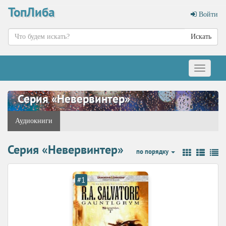
ТопЛиба
Войти
Искать
Меню
Серия «Невервинтер»
Аудиокниги
Серия «Невервинтер»
по порядку
#1