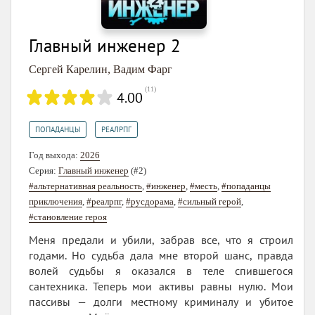
Главный инженер 2
Сергей Карелин
,
Вадим Фарг
(
11
)
4.00
,
ПОПАДАНЦЫ
РЕАЛРПГ
Год выхода:
2026
Серия:
Главный инженер
(#2)
#альтернативная реальность
,
#инженер
,
#месть
,
#попаданцы
приключения
,
#реалрпг
,
#русдорама
,
#сильный герой
,
#становление героя
Меня предали и убили, забрав все, что я строил
годами. Но судьба дала мне второй шанс, правда
волей судьбы я оказался в теле спившегося
сантехника. Теперь мои активы равны нулю. Мои
пассивы — долги местному криминалу и убитое