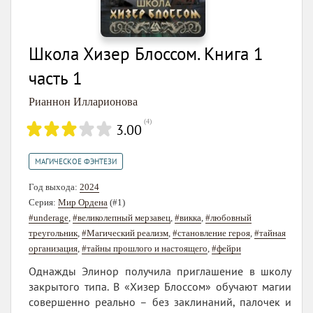
Школа Хизер Блоссом. Книга 1
часть 1
Рианнон Илларионова
(
4
)
3.00
МАГИЧЕСКОЕ ФЭНТЕЗИ
Год выхода:
2024
Серия:
Мир Ордена
(#1)
#underage
,
#великолепный мерзавец
,
#викка
,
#любовный
треугольник
,
#Магический реализм
,
#становление героя
,
#тайная
организация
,
#тайны прошлого и настоящего
,
#фейри
Однажды Элинор получила приглашение в школу
закрытого типа. В «Хизер Блоссом» обучают магии
совершенно реально – без заклинаний, палочек и