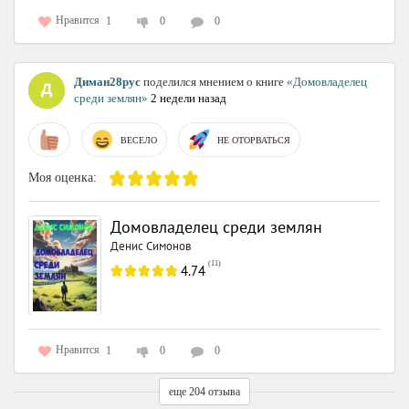
Нравится
1
0
0
Диман28рус
поделился мнением о книге
«Домовладелец
среди землян»
2 недели назад
ВЕСЕЛО
НЕ ОТОРВАТЬСЯ
Моя оценка:
Домовладелец среди землян
Денис Симонов
(
11
)
4.74
Нравится
1
0
0
еще 204 отзыва