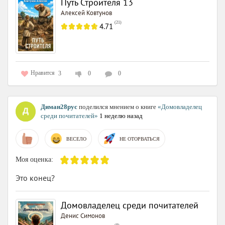
Путь Строителя 13
Алексей Ковтунов
(
21
)
4.71
Нравится
3
0
0
Диман28рус
поделился мнением о книге
«Домовладелец
среди почитателей»
1 неделю назад
ВЕСЕЛО
НЕ ОТОРВАТЬСЯ
Моя оценка:
Это конец?
Домовладелец среди почитателей
Денис Симонов