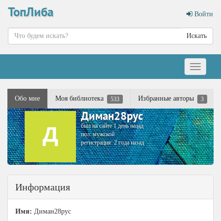
ТопЛиба
Войти
Искать
Меню
Обо мне
Моя библиотека
Избранные авторы
533
3
Диман28рус
был на сайте 1 день назад
пол: мужской
регистрация: 2 года назад
Информация
Имя:
Диман28рус