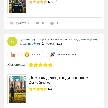
(
8
)
4.50
Нравится
1
0
1
Диман28рус
поделился мнением о книге
«Домовладелец
среди проблем»
2 недели назад
ВЕСЕЛО
НЕ ОТОРВАТЬСЯ
Моя оценка:
Домовладелец среди проблем
Денис Симонов
(
11
)
4.45