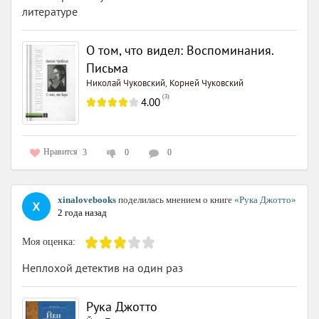
литературе
О том, что видел: Воспоминания.
Письма
Николай Чуковский
Корней Чуковский
,
(
3
)
4.00
Нравится
3
0
0
xinalovebooks
поделилась мнением о книге
«Рука Джотто»
2 года назад
Моя оценка:
Неплохой детектив на один раз
Рука Джотто