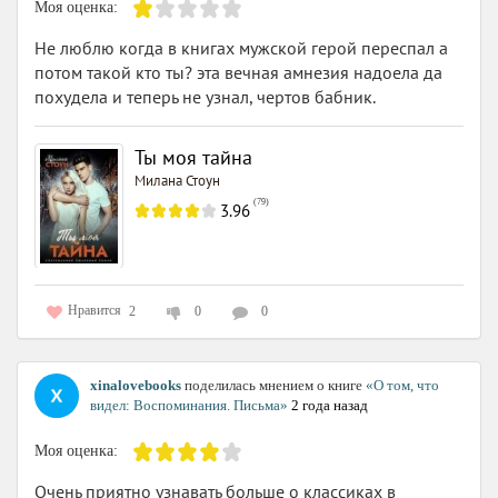
Моя оценка:
Не люблю когда в книгах мужской герой переспал а
потом такой кто ты? эта вечная амнезия надоела да
похудела и теперь не узнал, чертов бабник.
Ты моя тайна
Милана Стоун
(
79
)
3.96
Нравится
2
0
0
xinalovebooks
поделилась мнением о книге
«О том, что
видел: Воспоминания. Письма»
2 года назад
Моя оценка:
Очень приятно узнавать больше о классиках в