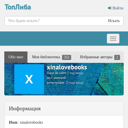
ТопЛиба
Войти
Искать
Меню
Обо мне
Моя библиотека
Избранные авторы
353
2
xinalovebooks
была на сайте 1 год назад
пол: женский
регистрация: 2 года назад
Информация
Имя:
xinalovebooks