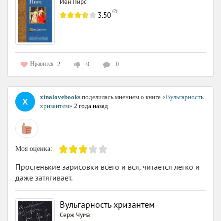
Йен Пирс
(
2
)
3.50
Нравится
2
0
0
xinalovebooks
поделилась мнением о книге
«Вульгарность
хризантем»
2 года назад
Моя оценка:
Простенькие зарисовки всего и вся, читается легко и
даже затягивает.
Вульгарность хризантем
Серж Чума