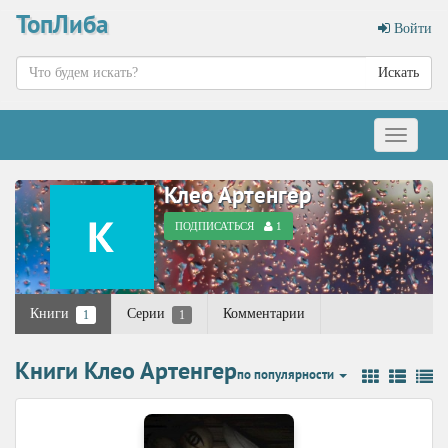
ТопЛиба
Войти
Искать
Меню
Клео Артенгер
ПОДПИСАТЬСЯ
1
Книги
Серии
Комментарии
1
1
Книги Клео Артенгер
по популярности