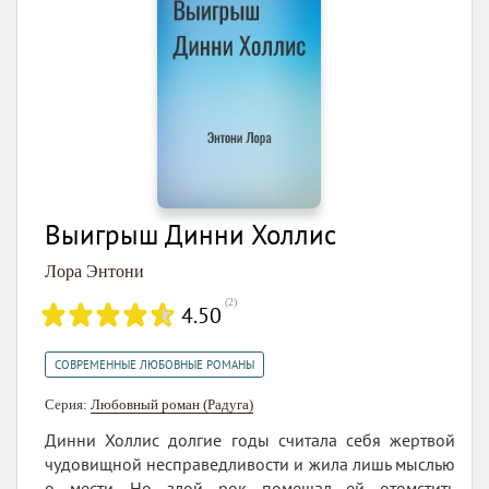
Выигрыш Динни Холлис
Лора Энтони
(
2
)
4.50
СОВРЕМЕННЫЕ ЛЮБОВНЫЕ РОМАНЫ
Серия:
Любовный роман (Радуга)
Динни Холлис долгие годы считала себя жертвой
чудовищной несправедливости и жила лишь мыслью
о мести. Но злой рок помешал ей отомстить