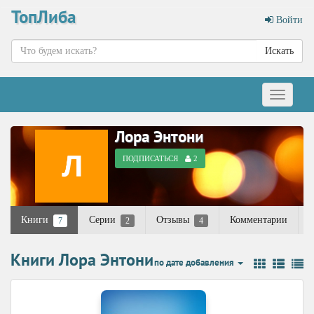
ТопЛиба
Войти
Искать
Меню
Лора Энтони
ПОДПИСАТЬСЯ
2
Книги
Серии
Отзывы
Комментарии
7
2
4
Книги Лора Энтони
по дате добавления