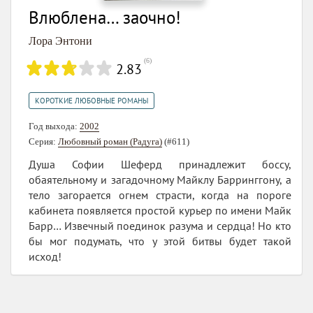
Влюблена… заочно!
Лора Энтони
(
6
)
2.83
КОРОТКИЕ ЛЮБОВНЫЕ РОМАНЫ
Год выхода:
2002
Серия:
Любовный роман (Радуга)
(#611)
Душа Софии Шеферд принадлежит боссу,
обаятельному и загадочному Майклу Барринггону, а
тело загорается огнем страсти, когда на пороге
кабинета появляется простой курьер по имени Майк
Барр… Извечный поединок разума и сердца! Но кто
бы мог подумать, что у этой битвы будет такой
исход!