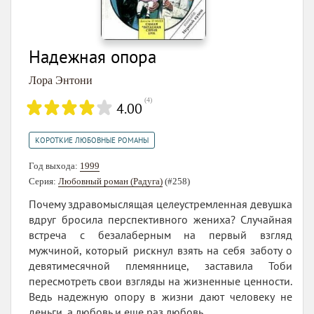
Надежная опора
Лора Энтони
(
4
)
4.00
КОРОТКИЕ ЛЮБОВНЫЕ РОМАНЫ
Год выхода:
1999
Серия:
Любовный роман (Радуга)
(#258)
Почему здравомыслящая целеустремленная девушка
вдруг бросила перспективного жениха? Случайная
встреча с безалаберным на первый взгляд
мужчиной, который рискнул взять на себя заботу о
девятимесячной племяннице, заставила Тоби
пересмотреть свои взгляды на жизненные ценности.
Ведь надежную опору в жизни дают человеку не
деньги, а любовь и еще раз любовь.