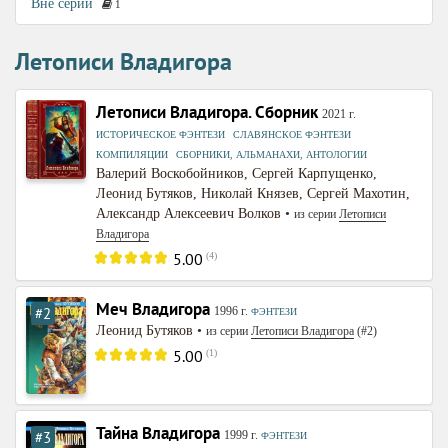
Вне серий
1
Летописи Владигора
Летописи Владигора. Сборник
2021
г.
,
,
ИСТОРИЧЕСКОЕ ФЭНТЕЗИ
СЛАВЯНСКОЕ ФЭНТЕЗИ
,
КОМПИЛЯЦИИ
СБОРНИКИ, АЛЬМАНАХИ, АНТОЛОГИИ
Валерий Воскобойников
,
Сергей Карпущенко
,
Леонид Бутяков
,
Николай Князев
,
Сергей Махотин
,
Александр Алексеевич Волков
•
из серии
Летописи
Владигора
5.00
(
4
)
Меч Владигора
#2
1996
г.
ФЭНТЕЗИ
Леонид Бутяков
•
из серии
Летописи Владигора
(#2)
5.00
(
1
)
Тайна Владигора
#3
1999
г.
ФЭНТЕЗИ