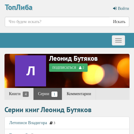
ТопЛиба
Войти
Искать
Меню
Леонид Бутяков
ПОДПИСАТЬСЯ
2
Книги
Серии
Комментарии
4
1
Серии книг Леонид Бутяков
Летописи Владигора
3