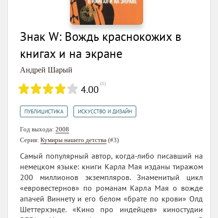
Знак W: Вождь краснокожих в
книгах и на экране
Андрей Шарый
(
1
)
4.00
,
ПУБЛИЦИСТИКА
ИСКУССТВО И ДИЗАЙН
Год выхода:
2008
Серия:
Кумиры нашего детства
(#3)
Самый популярный автор, когда-либо писавший на
немецком языке: книги Карла Мая изданы тиражом
200 миллионов экземпляров. Знаменитый цикл
«евровестернов» по романам Карла Мая о вожде
апачей Виннету и его белом «брате по крови» Олд
Шеттерхэнде. «Кино про индейцев» киностудии