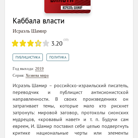
Каббала власти
Исраэль Шамир
(
10
)
3.20
,
ПУБЛИЦИСТИКА
ПОЛИТИКА
Год выхода:
2019
Серия:
Хозяева мира
Исраэль Шамир – российско-израильский писатель,
переводчик и публицист антисионистской
направленности. В своих произведениях он
затрагивает темы, которые мало кто рискнет
затронуть: мировой заговор, протоколы сионских
мудрецов, «кровавый навет» и т. п. Будучи сам
евреем, И. Шамир поставил себе целью подвергнуть
критике национальные черты или элементы