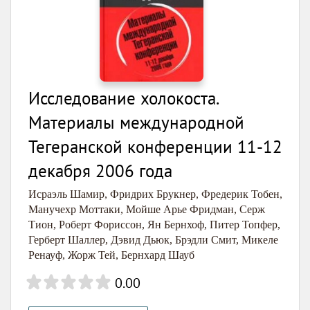
Исследование холокоста.
Материалы международной
Тегеранской конференции 11-12
декабря 2006 года
Исраэль Шамир
,
Фридрих Брукнер
,
Фредерик Тобен
,
Манучехр Моттаки
,
Мойше Арье Фридман
,
Серж
Тион
,
Роберт Фориссон
,
Ян Бернхоф
,
Питер Топфер
,
Герберт Шаллер
,
Дэвид Дьюк
,
Брэдли Смит
,
Микеле
Ренауф
,
Жорж Тей
,
Бернхард Шауб
0.00