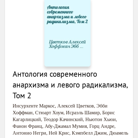
Антология современного
анархизма и левого радикализма,
Том 2
Инсурхенте Маркос
,
Алексей Цветков
,
Эбби
Хоффман
,
Стюарт Хоум
,
Исраэль Шамир
,
Борис
Кагарлицкий
,
Теодор Качинский
,
Ньютон Хьюи
,
Фанон Франц
,
Абу-Джамал Мумия
,
Горц Андре
,
Антонио Негри
,
Ней Крис
,
Кэмпбелл Джим
,
Дюамель