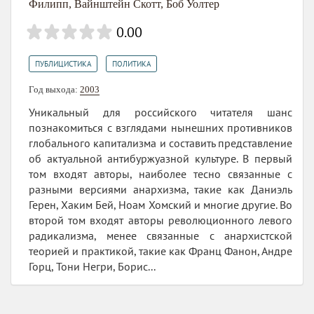
Филипп
,
Вайнштейн Скотт
,
Боб Уолтер
0.00
,
ПУБЛИЦИСТИКА
ПОЛИТИКА
Год выхода:
2003
Уникальный для российского читателя шанс
познакомиться с взглядами нынешних противников
глобального капитализма и составить представление
об актуальной антибуржуазной культуре. В первый
том входят авторы, наиболее тесно связанные с
разными версиями анархизма, такие как Даниэль
Герен, Хаким Бей, Ноам Хомский и многие другие. Во
второй том входят авторы революционного левого
радикализма, менее связанные с анархистской
теорией и практикой, такие как Франц Фанон, Андре
Горц, Тони Негри, Борис...