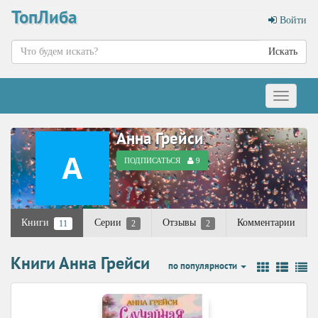
ТопЛиба
Войти
Искать
Меню
Анна Грейси
ПОДПИСАТЬСЯ
9
Книги
Серии
Отзывы
Комментарии
11
2
2
Книги Анна Грейси
по популярности