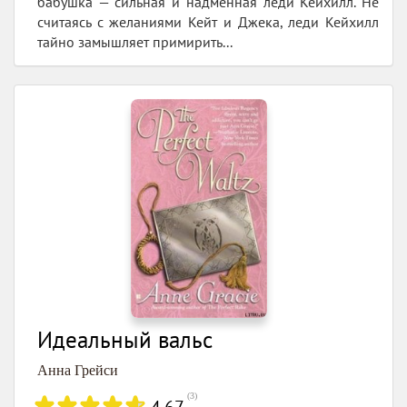
бабушка — сильная и надменная леди Кейхилл. Не
считаясь с желаниями Кейт и Джека, леди Кейхилл
тайно замышляет примирить...
Идеальный вальс
Анна Грейси
(
3
)
4.67