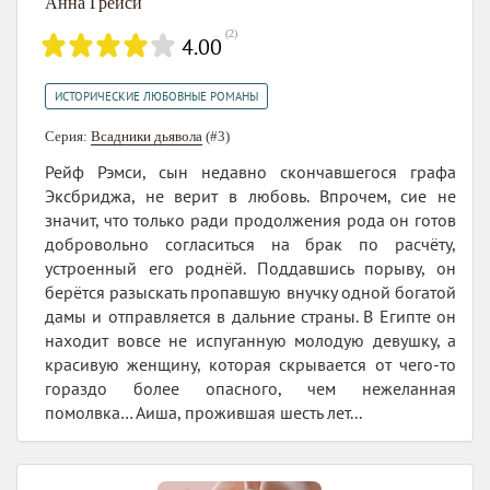
Анна Грейси
(
2
)
4.00
ИСТОРИЧЕСКИЕ ЛЮБОВНЫЕ РОМАНЫ
Серия:
Всадники дьявола
(#3)
Рейф Рэмси, сын недавно скончавшегося графа
Эксбриджа, не верит в любовь. Впрочем, сие не
значит, что только ради продолжения рода он готов
добровольно согласиться на брак по расчёту,
устроенный его роднёй. Поддавшись порыву, он
берётся разыскать пропавшую внучку одной богатой
дамы и отправляется в дальние страны. В Египте он
находит вовсе не испуганную молодую девушку, а
красивую женщину, которая скрывается от чего-то
гораздо более опасного, чем нежеланная
помолвка… Аиша, прожившая шесть лет...