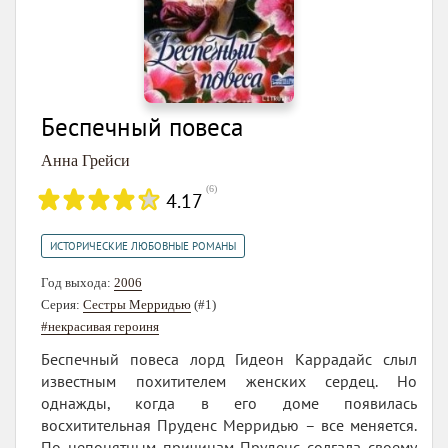
Беспечный повеса
Анна Грейси
(
6
)
4.17
ИСТОРИЧЕСКИЕ ЛЮБОВНЫЕ РОМАНЫ
Год выхода:
2006
Серия:
Сестры Мерридью
(#1)
#некрасивая героиня
Беспечный повеса лорд Гидеон Каррадайс слыл
известным похитителем женских сердец. Но
однажды, когда в его доме появилась
восхитительная Пруденс Мерридью – все меняется.
По непонятным причинам Пруденс солгала своему