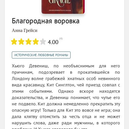
Благородная воровка
Анна Грейси
(
4
)
4.00
ИСТОРИЧЕСКИЕ ЛЮБОВНЫЕ РОМАНЫ
Хьюго Девениш, по необъяснимым для него
причинам, подозревает в прокатившейся по
Лондону волне грабежей хнатных особ невинного
вида красавицу, Кит Синглтон, чей приезд совпал с
этими событиями. Однако вскоре находятся
доказательства, и Девениш понимает, что чутье его
не подвело. Кит должна немедленно прекратить эту
опасную игру! Только для Кит это вовсе не игра; она
дала клятву отомстить за честь отца и не может
нарушить слова, даже ради мужчины, в которого
влюблена. И Хьюго следовало бы это...