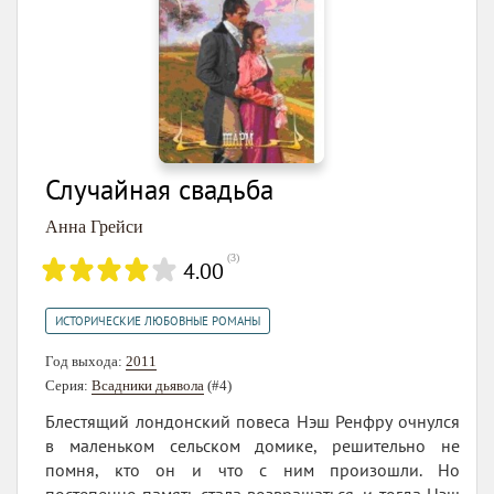
Случайная свадьба
Анна Грейси
(
3
)
4.00
ИСТОРИЧЕСКИЕ ЛЮБОВНЫЕ РОМАНЫ
Год выхода:
2011
Серия:
Всадники дьявола
(#4)
Блестящий лондонский повеса Нэш Ренфру очнулся
в маленьком сельском домике, решительно не
помня, кто он и что с ним произошли. Но
постепенно память стала возвращаться, и тогда Нэш