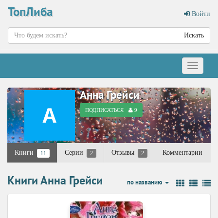
ТопЛиба
Войти
Искать
Меню
Анна Грейси
ПОДПИСАТЬСЯ
9
Книги
Серии
Отзывы
Комментарии
11
2
2
Книги Анна Грейси
по названию