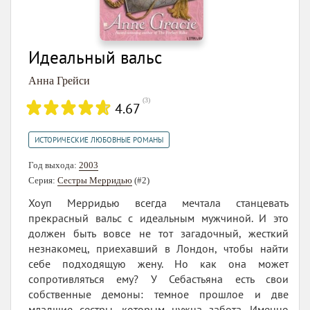
Идеальный вальс
Анна Грейси
(
3
)
4.67
ИСТОРИЧЕСКИЕ ЛЮБОВНЫЕ РОМАНЫ
Год выхода:
2003
Серия:
Сестры Мерридью
(#2)
Хоуп Мерридью всегда мечтала станцевать
прекрасный вальс с идеальным мужчиной. И это
должен быть вовсе не тот загадочный, жесткий
незнакомец, приехавший в Лондон, чтобы найти
себе подходящую жену. Но как она может
сопротивляться ему? У Себастьяна есть свои
собственные демоны: темное прошлое и две
младшие сестры, которым нужна забота. Именно