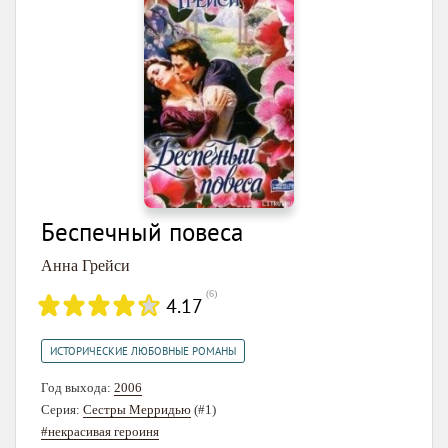
Беспечный повеса
Анна Грейси
(
6
)
4.17
ИСТОРИЧЕСКИЕ ЛЮБОВНЫЕ РОМАНЫ
Год выхода:
2006
Серия:
Сестры Мерридью
(#1)
#некрасивая героиня