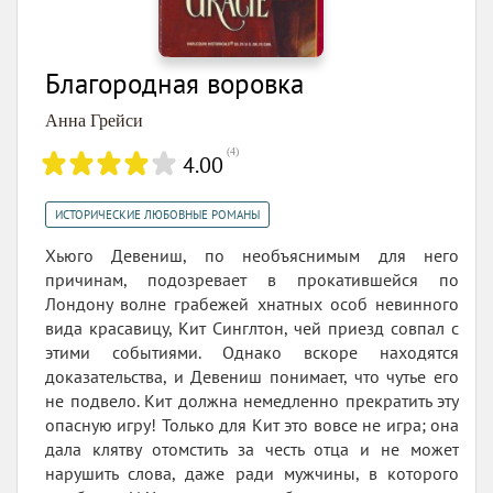
Благородная воровка
Анна Грейси
(
4
)
4.00
ИСТОРИЧЕСКИЕ ЛЮБОВНЫЕ РОМАНЫ
Хьюго Девениш, по необъяснимым для него
причинам, подозревает в прокатившейся по
Лондону волне грабежей хнатных особ невинного
вида красавицу, Кит Синглтон, чей приезд совпал с
этими событиями. Однако вскоре находятся
доказательства, и Девениш понимает, что чутье его
не подвело. Кит должна немедленно прекратить эту
опасную игру! Только для Кит это вовсе не игра; она
дала клятву отомстить за честь отца и не может
нарушить слова, даже ради мужчины, в которого