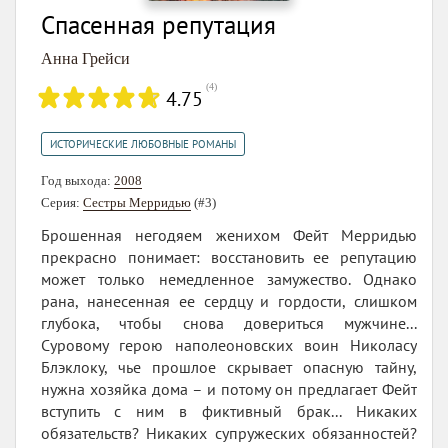
Спасенная репутация
Анна Грейси
(
4
)
4.75
ИСТОРИЧЕСКИЕ ЛЮБОВНЫЕ РОМАНЫ
Год выхода:
2008
Серия:
Сестры Мерридью
(#3)
Брошенная негодяем женихом Фейт Мерридью
прекрасно понимает: восстановить ее репутацию
может только немедленное замужество. Однако
рана, нанесенная ее сердцу и гордости, слишком
глубока, чтобы снова довериться мужчине...
Суровому герою наполеоновских воин Николасу
Блэклоку, чье прошлое скрывает опасную тайну,
нужна хозяйка дома – и потому он предлагает Фейт
вступить с ним в фиктивный брак... Никаких
обязательств? Никаких супружеских обязанностей?