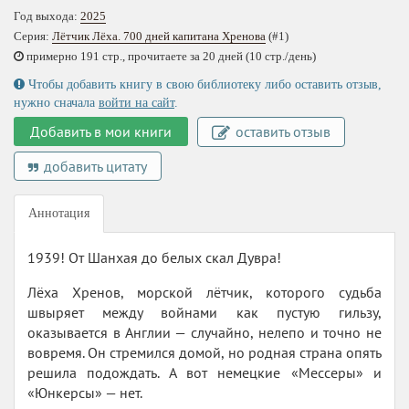
Год выхода:
2025
Серия:
Лётчик Лёха. 700 дней капитана Хренова
(#1)
примерно 191 стр., прочитаете за 20 дней (10 стр./день)
Чтобы добавить книгу в свою библиотеку либо оставить отзыв,
нужно сначала
войти на сайт
.
Добавить в мои книги
оставить отзыв
добавить цитату
Аннотация
1939! От Шанхая до белых скал Дувра!
Лёха Хренов, морской лётчик, которого судьба
швыряет между войнами как пустую гильзу,
оказывается в Англии — случайно, нелепо и точно не
вовремя. Он стремился домой, но родная страна опять
решила подождать. А вот немецкие «Мессеры» и
«Юнкерсы» — нет.