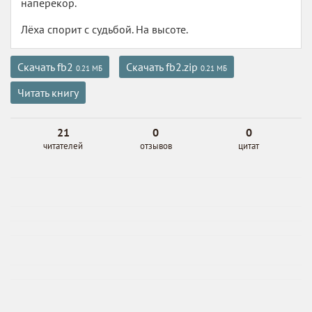
наперекор.
Лёха спорит с судьбой. На высоте.
Скачать fb2
Скачать fb2.zip
0.21 МБ
0.21 МБ
Читать книгу
21
0
0
читателей
отзывов
цитат