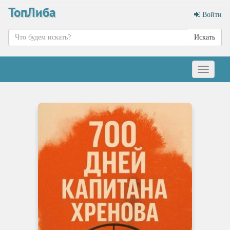
ТопЛиба
Войти
Искать
Меню