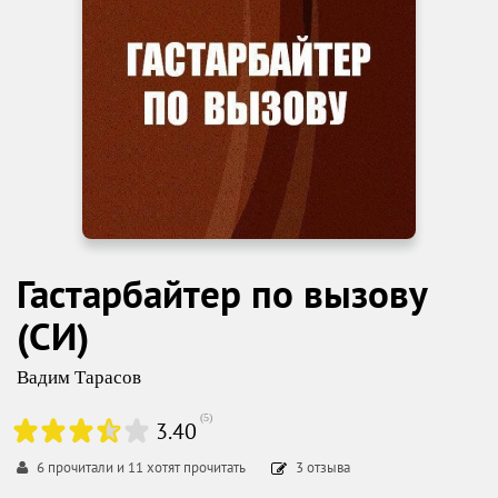
Гастарбайтер по вызову
(СИ)
Вадим Тарасов
(
5
)
3.40
6
прочитали и
11
хотят прочитать
3
отзыва