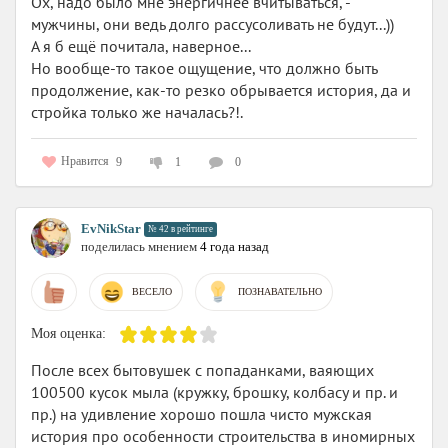
Ох, надо было мне энергичнее вчитываться, -
мужчины, они ведь долго рассусоливать не будут...))
А я б ещё почитала, наверное...
Но вообще-то такое ощущение, что должно быть
продолжение, как-то резко обрывается история, да и
стройка только же началась?!.
Нравится
9
1
0
EvNikStar
№ 42 в рейтинге
поделилась мнением
4 года назад
ВЕСЕЛО
ПОЗНАВАТЕЛЬНО
Моя оценка:
После всех бытовушек с попаданками, ваяющих
100500 кусок мыла (кружку, брошку, колбасу и пр. и
пр.) на удивление хорошо пошла чисто мужская
история про особенности строительства в иномирных