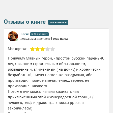
Отзывы о книге
показать все
Елена
№ 18 в рейтинге
поделилась мнением
4 года назад
Моя оценка:
Поначалу главный герой, - простой русский парень 40
лет, с высшим строительным образованием,
разведённый, алиментный ( на дочку) и хронически
безработный, - меня несколько раздражал, ибо
производил полное впечатление... вернее, не
производил никакого.
Потом я вчиталась, начала хихикать над
приключениями этой жизнерадостной троицы (
человек, эльф и дракон), а книжка ррраз и
закончилась!)