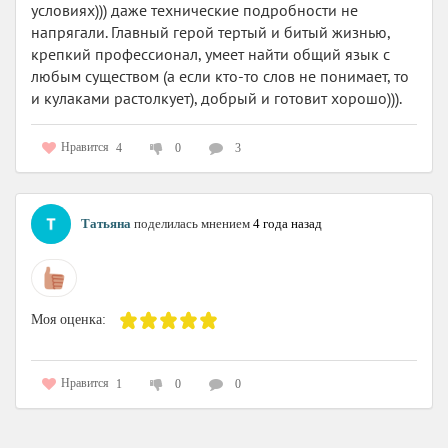
условиях))) даже технические подробности не
напрягали. Главный герой тертый и битый жизнью,
крепкий профессионал, умеет найти общий язык с
любым существом (а если кто-то слов не понимает, то
и кулаками растолкует), добрый и готовит хорошо))).
Нравится
4
0
3
Татьяна
поделилась мнением
4 года назад
Моя оценка:
Нравится
1
0
0