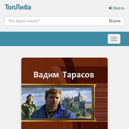
ТопЛиба
Войти
Искать
Меню