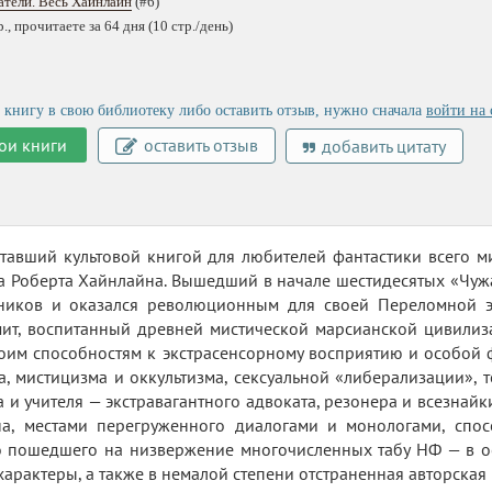
тели. Весь Хайнлайн
(#6)
, прочитаете за 64 дня (10 стр./день)
 книгу в свою библиотеку либо оставить отзыв, нужно сначала
войти на 
ои книги
оставить отзыв
добавить цитату
ставший культовой книгой для любителей фантастики всего 
а Роберта Хайнлайна. Вышедший в начале шестидесятых «Чуж
ников и оказался революционным для своей Переломной эп
ит, воспитанный древней мистической марсианской цивилиза
оим способностям к экстрасенсорному восприятию и особой 
а, мистицизма и оккультизма, сексуальной «либерализации», те
 и учителя — экстравагантного адвоката, резонера и всезнайк
на, местами перегруженного диалогами и монологами, спос
о пошедшего на низвержение многочисленных табу НФ — в осн.
арактеры, а также в немалой степени отстраненная авторская