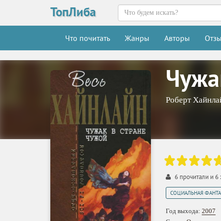
ТопЛиба
Что почитать
Жанры
Авторы
Отз
Чужа
Роберт Хайнла
6
прочитали и
6
СОЦИАЛЬНАЯ ФАНТА
Год выхода:
2007