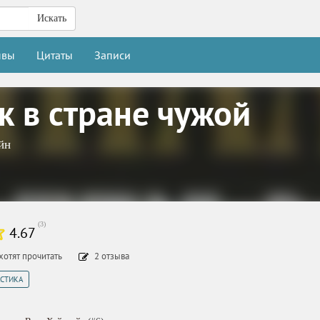
Искать
ывы
Цитаты
Записи
к в стране чужой
йн
(
3
)
4.67
хотят прочитать
2
отзыва
СТИКА