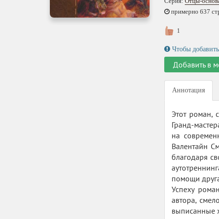
Серия:
Отцы-основа
примерно 637 стр.
1
Чтобы добавить
Добавить в м
Аннотация
Этот роман, 
Гранд-мастер
на современ
Валентайн См
благодаря св
аутотреннинг
помощи друга
Успеху рома
автора, смел
выписанные х