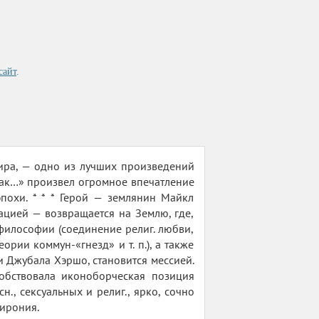
сайт
.
мира, — одно из лучших произведений
ак…» произвел огромное впечатление
охи. * * * Герой — землянин Майкл
цией — возвращается на Землю, где,
философии (соединение религ. любви,
ории коммун-«гнезд» и т. п.), а также
и Джубала Хэршо, становится мессией.
обствовала иконоборческая позиция
, сексуальных и религ., ярко, сочно
 ирония.