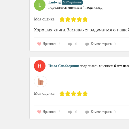
Ludwig
№ 72 в рейтинге
поделилась мнением
4 года назад
Моя оценка:
Хорошая книга. Заставляет задуматься о наше
Нравится
Комментариев
2
0
0
Нила Слободяник
поделилась мнением
6 лет наз
Моя оценка:
Нравится
Комментариев
2
0
0