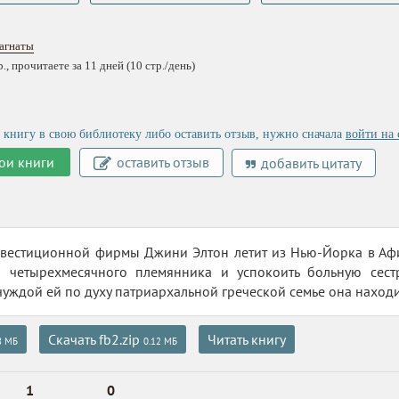
агнаты
, прочитаете за 11 дней (10 стр./день)
 книгу в свою библиотеку либо оставить отзыв, нужно сначала
войти на 
ои книги
оставить отзыв
добавить цитату
нвестиционной фирмы Джини Элтон летит из Нью-Йорка в Афи
о четырехмесячного племянника и успокоить больную сест
уждой ей по духу патриархальной греческой семье она находит 
Скачать fb2.zip
Читать книгу
8 МБ
0.12 МБ
1
0