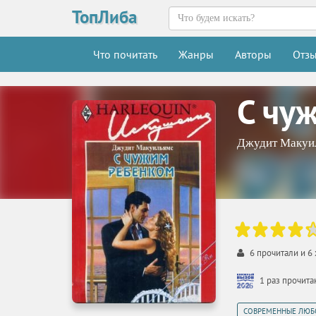
ТопЛиба
Что почитать
Жанры
Авторы
Отз
С чу
Джудит Макуи
6
прочитали и
6
1 раз прочит
СОВРЕМЕННЫЕ ЛЮБ