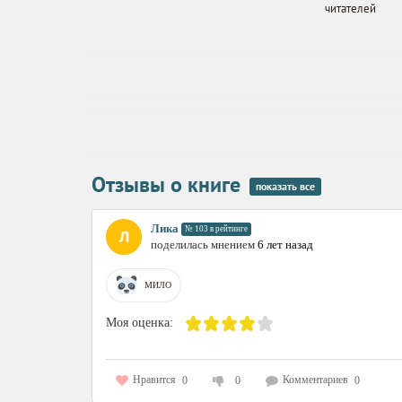
читателей
Отзывы о книге
показать все
Лика
№ 103 в рейтинге
поделилась мнением
6 лет назад
МИЛО
Моя оценка:
Нравится
Комментариев
0
0
0