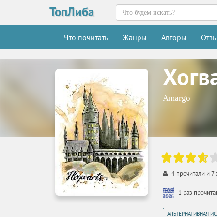
ТопЛиба
Что почитать
Жанры
Авторы
Отз
Хогв
Amargo
4
прочитали и
7
1 раз прочит
АЛЬТЕРНАТИВНАЯ И