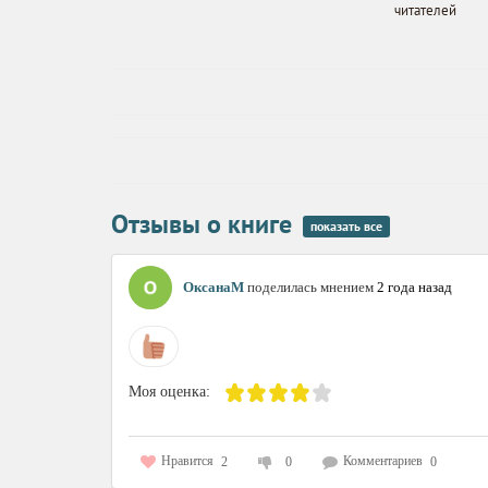
читателей
Отзывы о книге
показать все
ОксанаМ
поделилась мнением
2 года назад
Моя оценка:
Нравится
Комментариев
2
0
0