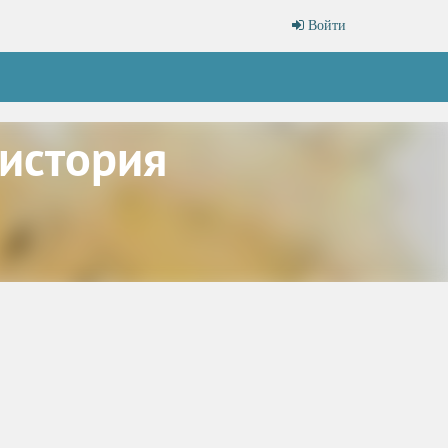
Войти
 история