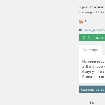
Серия:
Поттериана
примерно 1114 стр
1
Чтобы добавить
Добавить в м
Аннотация
История втор
а Дамблдор 
будут у него 
Выложены все
Скачать fb2
3.5
16