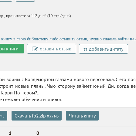
., прочитаете за 112 дней (10 стр./день)
 книгу в свою библиотеку либо оставить отзыв, нужно сначала
войти на 
ои книги
оставить отзыв
добавить цитату
ой войны с Волдемортом глазами нового персонажа. С его поя
строит новые планы. Чью сторону займет юный Ди, когда в
с Гарри Поттером?..
 семь лет обучения и эпилог.
Скачать fb2.zip
Читать книгу
 МБ
0.95 МБ
1
0