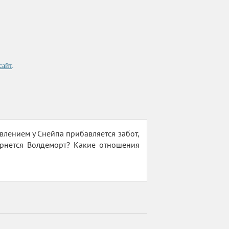
сайт
.
влением у Снейпа прибавляется забот,
ернется Волдеморт? Какие отношения