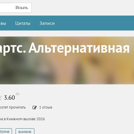
Искать
ывы
Цитаты
Записи
артс. Альтернативная
(
5
)
3.60
хотят прочитать
1
отзыв
ана в Книжном вызове 2026
,
СТОРИЯ
ФАНФИК