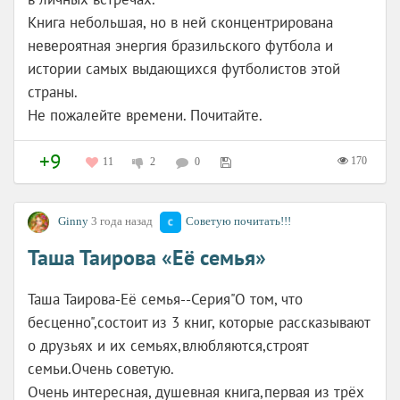
Книга небольшая, но в ней сконцентрирована
невероятная энергия бразильского футбола и
истории самых выдающихся футболистов этой
страны.
Не пожалейте времени. Почитайте.
+9
170
11
2
0
Ginny
3 года назад
Советую почитать!!!
Таша Таирова «Её семья»
Таша Таирова-Её семья--Серия"О том, что
бесценно",состоит из 3 книг, которые рассказывают
о друзьях и их семьях,влюбляются,строят
семьи.Очень советую.
Очень интересная, душевная книга,первая из трёх