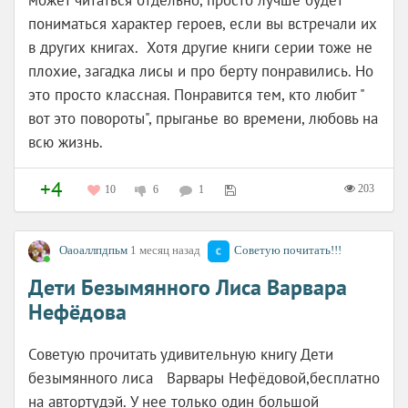
может читаться отдельно, просто лучше будет
пониматься характер героев, если вы встречали их
в других книгах. Хотя другие книги серии тоже не
плохие, загадка лисы и про берту понравились. Но
это просто классная. Понравится тем, кто любит "
вот это повороты", прыганье во времени, любовь на
всю жизнь.
+4
203
10
6
1
Оаоаллпдпьм
1 месяц назад
Советую почитать!!!
Дети Безымянного Лиса Варвара
Нефёдова
Советую прочитать удивительную книгу Дети
безымянного лиса Варвары Нефёдовой,бесплатно
на автортудэй. У нее только один большой