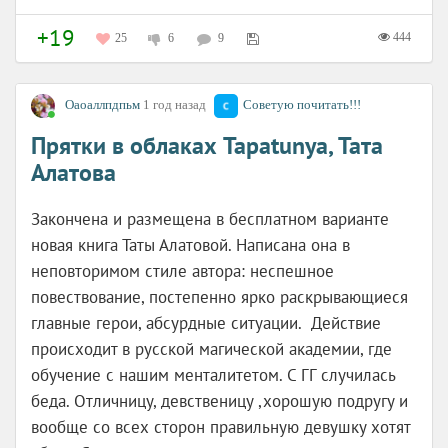
+19
444
25
6
9
Оаоаллпдпьм
1 год назад
Советую почитать!!!
Прятки в облаках Tapatunya, Тата
Алатова
Закончена и размещена в бесплатном варианте
новая книга Таты Алатовой. Написана она в
неповторимом стиле автора: неспешное
повествование, постепенно ярко раскрывающиеся
главные герои, абсурдные ситуации. Действие
происходит в русской магической академии, где
обучение с нашим менталитетом. С ГГ случилась
беда. Отличницу, девственицу ,хорошую подругу и
вообще со всех сторон правильную девушку хотят