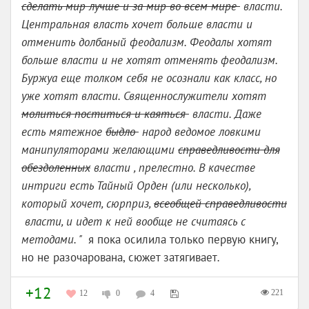
сделать мир лучше и за мир во всем мире
власти.
Центральная власть хочет больше власти и
отменить долбаный феодализм. Феодалы хотят
больше власти и не хотят отменять феодализм.
Буржуа еще толком себя не осознали как класс, но
уже хотят власти. Священнослужители хотят
молиться поститься и каяться
власти. Даже
есть мятежное
быдло
народ ведомое ловкими
манипуляторами желающими
справедливости для
обездоленных
власти , прелестно. В качестве
интриги есть Тайный Орден (или несколько),
который хочет, сюрприз,
всеобщей справедливости
власти, и идет к ней вообще не считаясь с
методами. "
я пока осилила только первую книгу,
но не разочарована, сюжет затягивает
.
+12
221
12
0
4