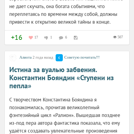
не дает скучать, она богата событиями, что
переплетаясь по времени между собой, должны
привести к открытию великой тайны в конце.
+16
507
17
1
6
Алиота
2 года назад
Советую почитать!!!
Истина за вуалью забвения.
Константин Бояндин «Ступени из
пепла»
С творчеством Константина Бояндина я
познакомилась, прочитав великолепный
фэнтезийный цикл «Ралион». Вышедшая позднее
из-под пера автора фантастика показала, что ему
удаётся создавать увлекательные произведения