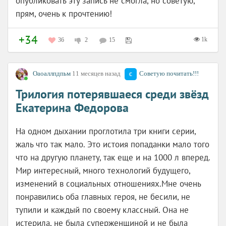
опубликовать эту запись не смогла, но советую,
прям, очень к прочтению!
+34
1k
36
2
15
Оаоаллпдпьм
11 месяцев назад
Советую почитать!!!
Трилогия потерявшаеся среди звёзд
Екатерина Федорова
На одном дыхании проглотила три книги серии,
жаль что так мало. Это истоия попаданки мало того
что на другую планету, так еще и на 1000 л вперед.
Мир интересный, много технологий будущего,
изменений в социальных отношениях.Мне очень
понравились оба главных героя, не бесили, не
тупили и каждый по своему классный. Она не
истерила, не была суперженщиной и не была