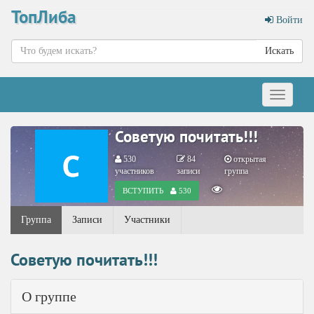
ТопЛиба
Войти
Искать
Меню
Советую почитать!!!
530
84
открытая
участников
записи
группа
ВСТУПИТЬ
530
Группа
Записи
Участники
Советую почитать!!!
О группе