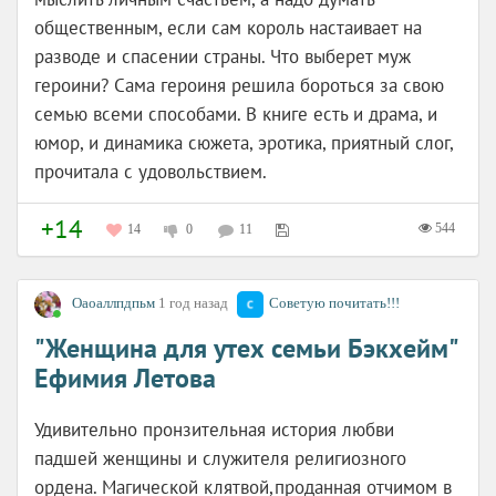
общественным, если сам король настаивает на
разводе и спасении страны. Что выберет муж
героини? Сама героиня решила бороться за свою
семью всеми способами. В книге есть и драма, и
юмор, и динамика сюжета, эротика, приятный слог,
прочитала с удовольствием.
+14
544
14
0
11
Оаоаллпдпьм
1 год назад
Советую почитать!!!
"Женщина для утех семьи Бэкхейм"
Ефимия Летова
Удивительно пронзительная история любви
падшей женщины и служителя религиозного
ордена. Магической клятвой,проданная отчимом в