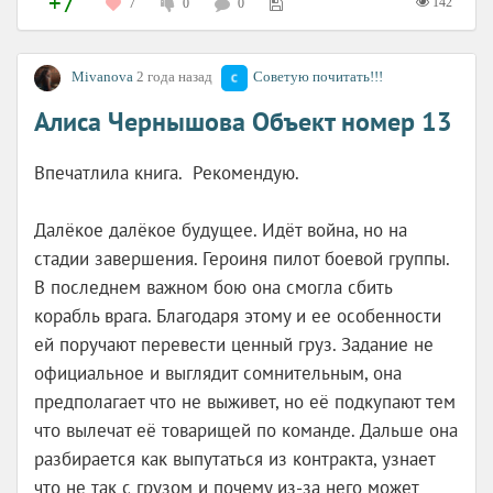
+7
142
7
0
0
Мivanova
2 года назад
Советую почитать!!!
Алиса Чернышова Объект номер 13
Впечатлила книга. Рекомендую.
Далёкое далёкое будущее. Идёт война, но на
стадии завершения. Героиня пилот боевой группы.
В последнем важном бою она смогла сбить
корабль врага. Благодаря этому и ее особенности
ей поручают перевести ценный груз. Задание не
официальное и выглядит сомнительным, она
предполагает что не выживет, но её подкупают тем
что вылечат её товарищей по команде. Дальше она
разбирается как выпутаться из контракта, узнает
что не так с грузом и почему из-за него может