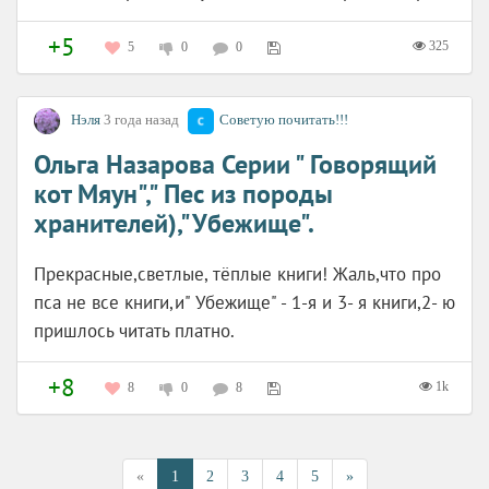
+5
325
5
0
0
Нэля
3 года назад
Советую почитать!!!
Ольга Назарова Серии " Говорящий
кот Мяун"," Пес из породы
хранителей),"Убежище".
Прекрасные,светлые, тёплые книги! Жаль,что про
пса не все книги,и" Убежище" - 1-я и 3- я книги,2- ю
пришлось читать платно.
+8
1k
8
0
8
«
1
2
3
4
5
»