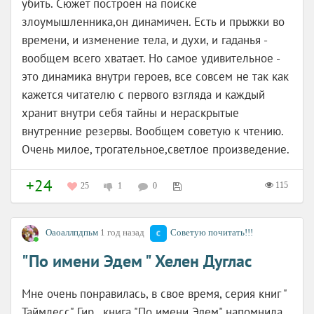
убить. Сюжет построен на поиске
злоумышленника,он динамичен. Есть и прыжки во
времени, и изменение тела, и духи, и гаданья -
вообщем всего хватает. Но самое удивительное -
это динамика внутри героев, все совсем не так как
кажется читателю с первого взгляда и каждый
хранит внутри себя тайны и нераскрытые
внутренние резервы. Вообщем советую к чтению.
Очень милое, трогательное,светлое произведение.
+24
115
25
1
0
Оаоаллпдпьм
1 год назад
Советую почитать!!!
"По имени Эдем " Хелен Дуглас
Мне очень понравилась, в свое время, серия книг "
Таймлесс" Гир, книга "По имени Эдем" напомнила