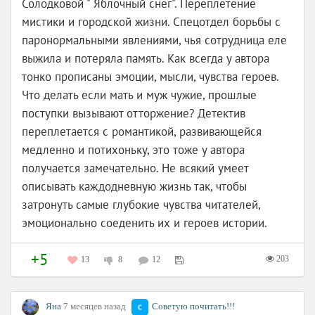
Солодковой " Яблочный снег". Переплетение
мистики и городской жизни. Спецотдел борьбы с
паронормальными явлениями, чья сотрудница еле
выжила и потеряла память. Как всегда у автора
тонко прописаны эмоции, мысли, чувства героев.
Что делать если мать и муж чужие, прошлые
поступки вызывают отторжение? Детектив
переплетается с романтикой, развивающейся
медленно и потихоньку, это тоже у автора
получается замечательно. Не всякий умеет
описывать каждодневную жизнь так, чтобы
затронуть самые глубокие чувства читателей,
эмоционально соеденить их и героев истории.
+5
203
13
8
12
Яна
7 месяцев назад
Советую почитать!!!