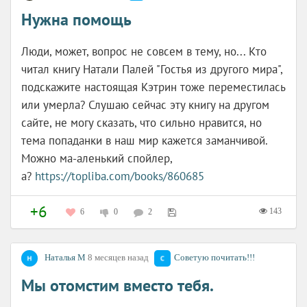
Нужна помощь
Люди, может, вопрос не совсем в тему, но... Кто
читал книгу Натали Палей "Гостья из другого мира",
подскажите настоящая Кэтрин тоже переместилась
или умерла? Слушаю сейчас эту книгу на другом
сайте, не могу сказать, что сильно нравится, но
тема попаданки в наш мир кажется заманчивой.
Можно ма-аленький спойлер,
а?
https://topliba.com/books/860685
+6
143
6
0
2
Наталья М
8 месяцев назад
Советую почитать!!!
Мы отомстим вместо тебя.