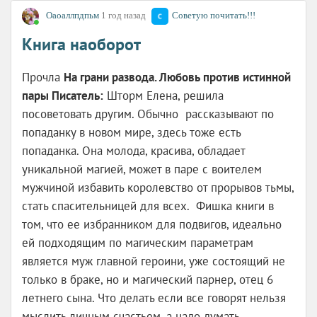
Оаоаллпдпьм
1 год назад
Советую почитать!!!
Книга наоборот
Прочла
На грани развода. Любовь против истинной
пары Писатель:
Шторм Елена, решила
посоветовать другим. Обычно рассказывают по
попаданку в новом мире, здесь тоже есть
попаданка. Она молода, красива, обладает
уникальной магией, может в паре с воителем
мужчиной избавить королевство от прорывов тьмы,
стать спасительницей для всех. Фишка книги в
том, что ее избранником для подвигов, идеально
ей подходящим по магическим параметрам
является муж главной героини, уже состоящий не
только в браке, но и магический парнер, отец 6
летнего сына. Что делать если все говорят нельзя
мыслить личным счастьем, а надо думать