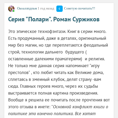
Оаоаллпдпьм
1 год назад
Советую почитать!!!
Серия "Полари". Роман Суржиков
Это эпическое технофэнтази. Книг в серии много.
Есть продуманный, даже в деталях, оригинальный
мир без магии, но где переплетаются феодальный
строй, технологии дальнего будущего (
оставленные далекими праматерями) и религия.
Не только мне данная серия напоминает "игру
престолов" , кто любит читать как Великие дома,
сплетаясь в змеиный клубок, делят страну -вам
сюда. Главных героев много, через их судьбы
выстраивается полная картина произведения.
Вообще я решила ее почитать после прочтения вот
этого отзыва в инете: "
Основной конфликт книги о
политике это конечно политика. Все хотят