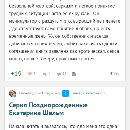
безвольной жертвой, сарказм и легкое принятие
трудных ситуаций часто ее выручали. Он
манипулятор с раздутым эго, выросший на планете
,где отсутствует само понятие любовь, но есть
временные жены 🤣, он собственник и всегда
добивается своих целей, любит заключать сделки-
соглашения.книга заявлена как эротическая, секса
много, но все в меру, приятным слогом
+19
796
21
2
15
Оаоаллпдпьм
1 год назад
Советую почитать!!!
Серия Позднорожденные
Екатерина Шельм
Начала читать и оказалось, что для меня это одна