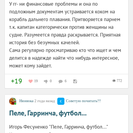
У гг- ни финансовые проблемы и она по
подложным документам устраивается коком на
корабль дальнего плавания. Притворяется парнем
т.к. капитан категорически против женщины на
судне. Разумеется правда раскрывается. Приятная
история без безумных качелей.
Сама регулярно просматриваю кто что ищет и чем
делится в надежде найти что нибудь интересное,
может кому зайдет.
+19
772
19
0
6
Нюнюка
2 года назад
Советую почитать!!!
Пеле, Гарринча, футбол...
Игорь Фесуненко "Пеле, Гарринча, футбол..."