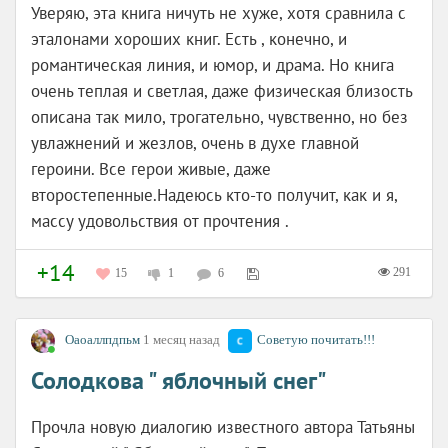
Уверяю, эта книга ничуть не хуже, хотя сравнила с
эталонами хороших книг. Есть , конечно, и
романтическая линия, и юмор, и драма. Но книга
очень теплая и светлая, даже физическая близость
описана так мило, трогательно, чувственно, но без
увлажнений и жезлов, очень в духе главной
героини. Все герои живые, даже
второстепенные.Надеюсь кто-то получит, как и я,
массу удовольствия от прочтения .
+14
291
15
1
6
Оаоаллпдпьм
1 месяц назад
Советую почитать!!!
Солодкова " яблочный снег"
Прочла новую диалогию известного автора Татьяны