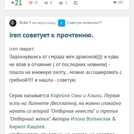
+21
165
21
0
3
Вейн
9 месяцев назад
Советую почитать!!!
iren советует к прочтению.
iren
пишет:
Задохнувшись от смрада жён драконов)))) и едва
не впав в отчаяние ( от последних новинок) -
пошла на книжную охоту...можно ассоциировать с
грибной!!!! и нашла - советую.
Серия называется
Кофейня Совы и Кошки
. Первая
есть на Литнете (бесплатно), но можно спокойно
начать со второй "Отборная невеста" и третья
"Отборный жених". Авторы
Илона Волынская
&
Кирилл Кащеев
.