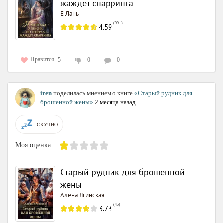
жаждет спарринга
Е Лань
(
99+
)
4.59
Нравится
5
0
0
iren
поделилась мнением о книге
«Старый рудник для
брошенной жены»
2 месяца назад
СКУЧНО
Моя оценка:
Старый рудник для брошенной
жены
Алена Ягинская
(
45
)
3.73