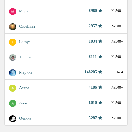
8960
Марина
№ 500+
2957
СветLаnа
№ 500+
1034
Lutnya
№ 500+
8111
.Helena.
№ 500+
148205
Марина
№ 4
4186
Астра
№ 500+
6010
Анна
№ 500+
5287
Оленна
№ 500+