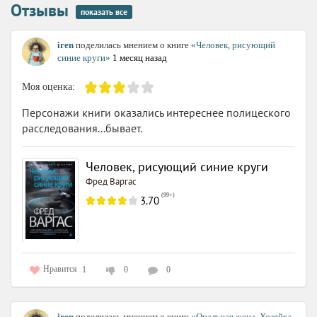
Отзывы
показать все
iren
поделилась мнением о книге
«Человек, рисующий
синие круги»
1 месяц назад
Моя оценка:
Персонажи книги оказались интереснее полицеского
расследования...бывает.
Человек, рисующий синие круги
Фред Варгас
(
99+
)
3.70
Нравится
1
0
0
iren
поделилась мнением о книге
«Опальная жена. Хозяйка