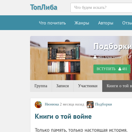
ТопЛиба
Что почитать
Жанры
Авторы
Отз
Подборки
481
участник
ВСТУПИТЬ
481
Группа
Записи
Участники
Книги о той 
Нюнюка
2 месяца назад
Подборки
Книги о той войне
Только память, только настоящая история.