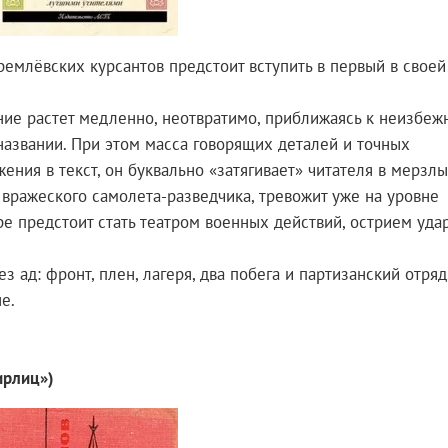
ремлёвских курсантов предстоит вступить в первый в своей
ие растет медленно, неотвратимо, приближаясь к неизбеж
названии. При этом масса говорящих деталей и точных
ния в текст, он буквально «затягивает» читателя в мерзл
вражеского самолета-разведчика, тревожит уже на уровне
ре предстоит стать театром военных действий, острием уда
 ад: фронт, плен, лагеря, два побега и партизанский отряд
е.
ирлиц»)