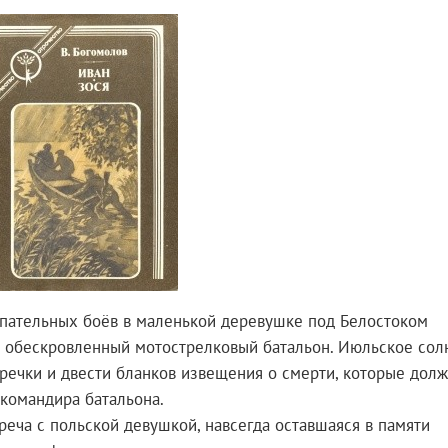
упательных боёв в маленькой деревушке под Белостоком
 обескровленный мотострелковый батальон. Июльское сол
речки и двести бланков извещения о смерти, которые дол
 командира батальона.
еча с польской девушкой, навсегда оставшаяся в памяти