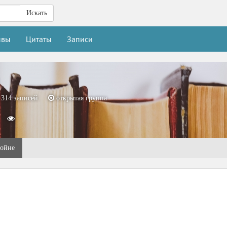
Искать
ывы
Цитаты
Записи
314
записей
открытая
группа
войне