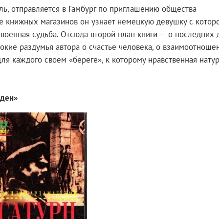
ль, отправляется в Гамбург по приглашению общества
е книжных магазинов он узнает немецкую девушку с котор
 военная судьба. Отсюда второй план книги — о последних 
окие раздумья автора о счастье человека, о взаимоотноше
для каждого своем «береге», к которому нравственная нату
иден»