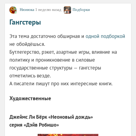
эта неожиданная новая дружба, но знает
Нюнюка
1 неделю назад
Подборки
наверняка: как и всегда в ее жизни, все точно
пойдет не по плану.
Гангстеры
"
Эта тема достаточно обширная и
Испанский любовный обман"
Елена Армас
одной подборкой
не обойдёшься.
Бутлегерство, рэкет, азартные игры, влияние на
детская повесть
политику и проникновение в силовые
Маленький Анди, страдающий от одиночества,
государственные структуры — гангстеры
долго мечтал о бабушке, но вовсе не такой, как у
отметились везде.
его друзей, а о храброй, отчаянной, с которой
А писатели пишут про них интересные книги.
можно бороздить моря, сражаться с пиратами и
укрощать тигров.
Художественные
И вот наконец он её нашёл… на яблоне!
Анатолий Жаренов «Яблоко Немезиды»
Джеймс Ли Бёрк «Неоновый дождь»
серия «Дэйв Робишо»