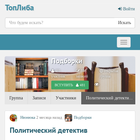
ТопЛиба
Войти
Искать
Меню
Подборки
481
316
открытая
участник
записей
группа
ВСТУПИТЬ
481
Группа
Записи
Участники
Политический детекти...
Нюнюка
2 месяца назад
Подборки
Политический детектив