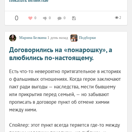
Показать полностью
0
2
0
0
0
Марина Белкина
1 день назад
Подборки
юмористический рассказ
Договорились на «понарошку», а
Из-за снежных заносов пассажиры дорожного
влюбились по-настоящему.
дилижанса вынуждены остановиться на ночлег в
заброшенной хижине. От кучера они услышали
Есть что-то невероятно притягательное в историях
романтическую историю жившего здесь не так
о фальшивых отношениях. Когда герои заключают
давно старика-отшельника. Но в этой истории не
пакт ради выгоды — наследства, мести бывшему
всё осталось известным, и вот ради забавного
или прикрытия перед семьей, — но забывают
времяпровождения среди пассажиров был
прописать в договоре пункт об отмене химии
обьявлен конкурс на лучшее обьяснение всех
между ними.
недосказанных подробностей.
Спойлер: этот пункт всегда теряется где-то между
Дороти Л. Сэйерс «Недостойная мелодрама вокруг