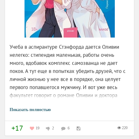
Питер Уимзи, известный детектив, оказывается
втянутым в загадочную историю, связанную с
таинственной светящейся каретой и смертью
местного сквайра Бэрдока. В ходе расследования
Уимзи сталкивается с интригами, семейными
тайнами и неожиданными поворотами, которые
Учеба в аспирантуре Стэнфорда дается Оливии
заставляют его усомниться в очевидном. Смогут ли
нелегко: стипендия маленькая, работы очень
жители деревни раскрыть правду или же тайна
много, вдобавок комплекс самозванца не дает
останется неразгаданной?
покоя. А тут еще в попытках убедить друзей, что с
личной жизнью у нее все в порядке, она целует
Мира Лобе «Бабушка на яблоне»
первого попавшегося мужчину. И вот уже весь
факультет говорит о романе Оливии и доктора
Карлсена, а пара договаривается поддерживать
Показать полностью
фейковые отношения. Оливия в ужасе: доктор
Карлсен – такой отвратительный, заносчивый тип,
+17
гроза всего факультета… Или он может быть и
220
19
2
6
другим? Оливия пока не понимает, чем обернется