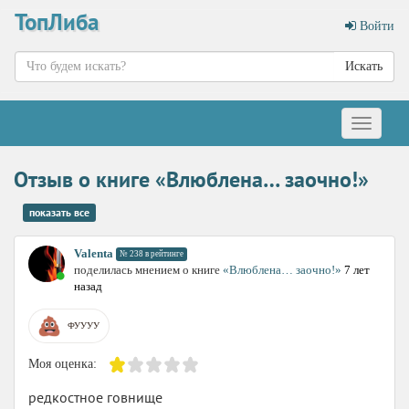
ТопЛиба
Войти
Искать
Меню
Отзыв о книге «Влюблена… заочно!»
показать все
Valenta
№ 238 в рейтинге
поделилась мнением о книге
«Влюблена… заочно!»
7 лет
назад
ФУУУУ
Моя оценка:
редкостное говнище