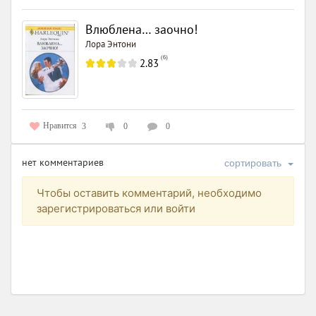
Влюблена… заочно!
Лора Энтони
(
6
)
2.83
Нравится
3
0
0