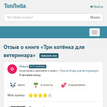
ТопЛиба
Войти
Искать
Меню
Отзыв о книге «Три котёнка для
ветеринара»
показать все
Ольга
№ 57 в рейтинге
поделилась мнением о книге
«Три котёнка для ветеринара»
6 месяцев назад
МИЛО
В ОТПУСК
РОМАНТИЧНО
Моя оценка: