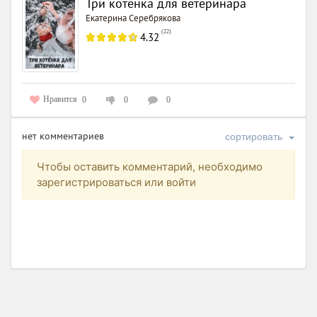
Три котёнка для ветеринара
Екатерина Серебрякова
(
22
)
4.32
Нравится
0
0
0