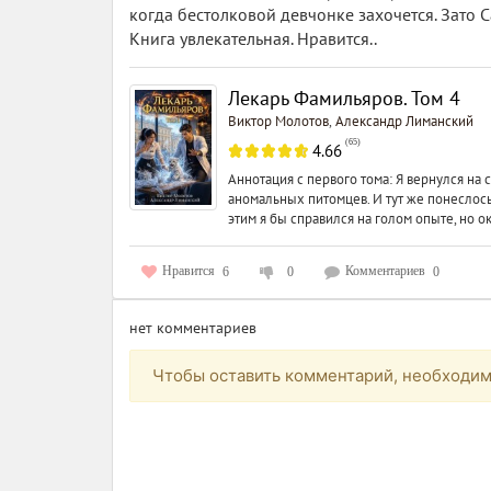
когда бестолковой девчонке захочется. Зато Сан
Книга увлекательная. Нравится..
Лекарь Фамильяров. Том 4
Виктор Молотов
Александр Лиманский
,
(
65
)
4.66
Аннотация с первого тома: Я вернулся на
аномальных питомцев. И тут же понеслос
этим я бы справился на голом опыте, но ок
Нравится
Комментариев
6
0
0