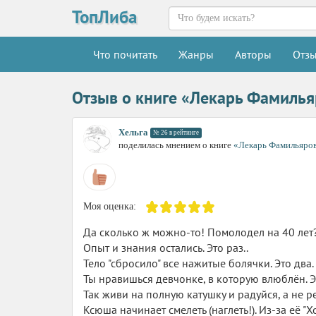
ТопЛиба
Что почитать
Жанры
Авторы
Отз
Отзыв о книге «Лекарь Фамилья
Хельга
№ 26 в рейтинге
поделилась мнением о книге
«Лекарь Фамильяров
Моя оценка:
Да сколько ж можно-то! Помолодел на 40 лет
Опыт и знания остались. Это раз..
Тело "сбросило" все нажитые болячки. Это два.
Ты нравишься девчонке, в которую влюблён. Э
Так живи на полную катушку и радуйся, а не р
Ксюша начинает смелеть (наглеть!). Из-за её "Х