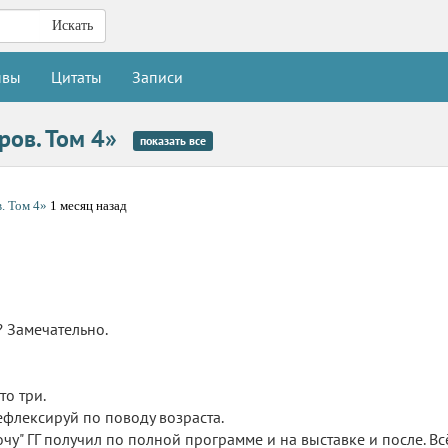
Искать
ывы
Цитаты
Записи
ров. Том 4»
показать все
. Том 4»
1 месяц назад
? Замечательно.
то три.
ефлексируй по поводу возраста.
очу" ГГ получил по полной программе и на выставке и после. Всё