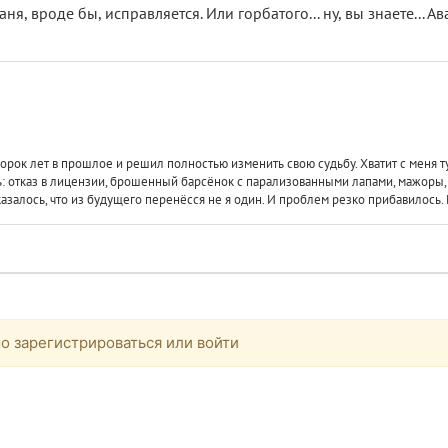
я, вроде бы, исправляется. Или горбатого... ну, вы знаете... Ава
 сорок лет в прошлое и решил полностью изменить свою судьбу. Хватит с меня
ь: отказ в лицензии, брошенный барсёнок с парализованными лапами, мажоры,
азалось, что из будущего перенёсся не я один. И проблем резко прибавилось. Кс