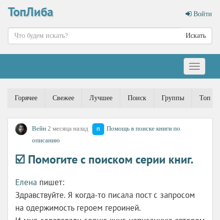
ТопЛиба
Войти
Искать
Меню
Горячее
Свежее
Лучшее
Поиск
Группы
Топ ав
Вейн
2 месяца назад
Помощь в поиске книги по
описанию
☑️ Помогите с поиском серии книг.
Елена
пишет:
Здравствуйте. Я когда-то писала пост с запросом
на одержимость героем героиней.