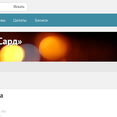
Искать
ывы
Цитаты
Записи
Сард»
а
(
11
)
8