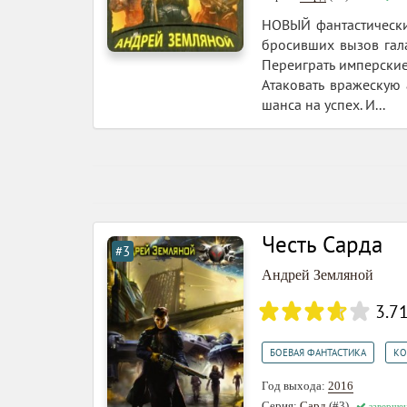
НОВЫЙ фантастически
бросивших вызов гал
Переиграть имперские
Атаковать вражескую 
шанса на успех. И...
Честь Сарда
#3
Андрей Земляной
3.7
,
БОЕВАЯ ФАНТАСТИКА
КО
Год выхода:
2016
Серия:
Сард
(#3)
заверше