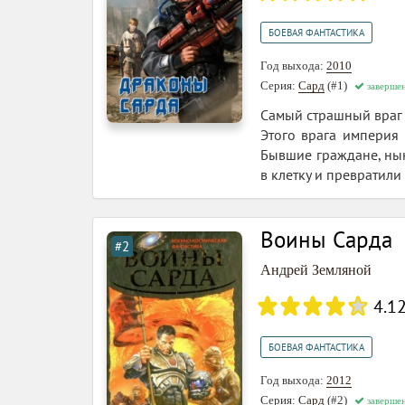
БОЕВАЯ ФАНТАСТИКА
Год выхода:
2010
Серия:
Сард
(#1)
заверше
Самый страшный враг и
Этого врага империя 
Бывшие граждане, нын
в клетку и превратили 
Воины Сарда
#2
Андрей Земляной
4.1
БОЕВАЯ ФАНТАСТИКА
Год выхода:
2012
Серия:
Сард
(#2)
заверше