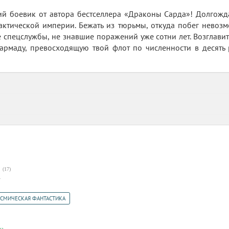
й боевик от автора бестселлера «Драконы Сарда»! Долгожд
актической империи. Бежать из тюрьмы, откуда побег невоз
 спецслужбы, не знавшие поражений уже сотни лет. Возглавит
армаду, превосходящую твой флот по численности в десять 
(
17
)
1
СМИЧЕСКАЯ ФАНТАСТИКА
на