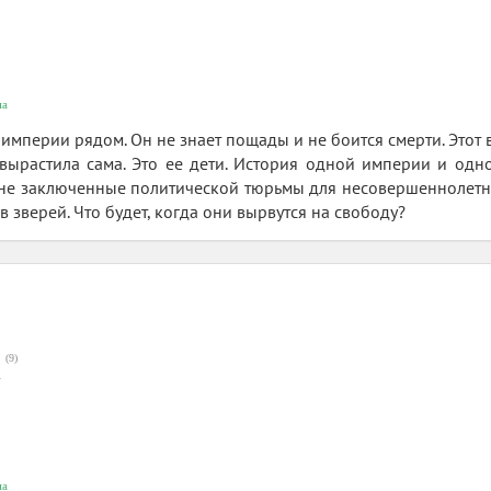
на
мперии рядом. Он не знает пощады и не боится смерти. Этот вра
вырастила сама. Это ее дети. История одной империи и одно
е заключенные политической тюрьмы для несовершеннолетних.
в зверей. Что будет, когда они вырвутся на свободу?
(
9
)
2
на