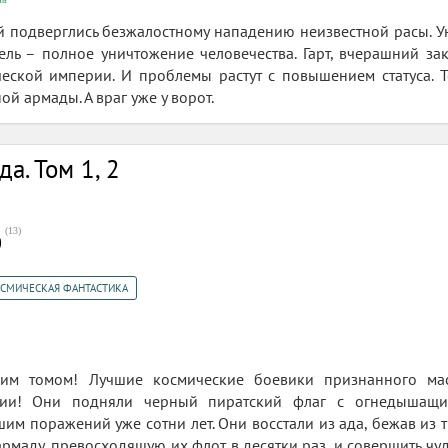
 подверглись безжалостному нападению неизвестной расы. У
ель – полное уничтожение человечества. Гарт, вчерашний з
ской империи. И проблемы растут с повышением статуса. Те
й армады. А враг уже у ворот.
а. Том 1, 2
(
13
)
0
СМИЧЕСКАЯ ФАНТАСТИКА
ним томом! Лучшие космические боевики признанного ма
рии! Они подняли черный пиратский флаг с огнедышащ
шим поражений уже сотни лет. Они восстали из ада, бежав из 
армаду, превосходящую их флот в десятки раз, и совершить чу