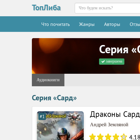
ТопЛиба
Что почитать
Жанры
Авторы
Отз
Серия «
завершена
Аудиокниги
Серия «Сард»
Драконы Сард
#1
Андрей Земляной
4.1